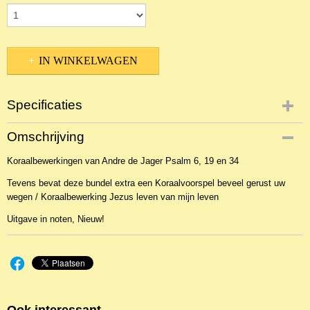
IN WINKELWAGEN
Specificaties
Productcode
Omschrijving
NBLNOr-1766
Koraalbewerkingen van Andre de Jager Psalm 6, 19 en 34
EAN code
JZ-AMBITUS019
Tevens bevat deze bundel extra een Koraalvoorspel beveel gerust uw
wegen / Koraalbewerking Jezus leven van mijn leven
Uitgave in noten, Nieuw!