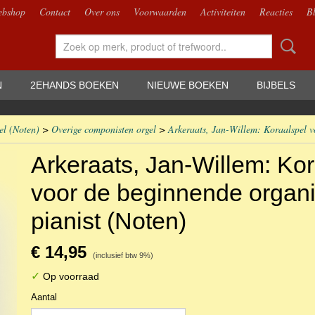
bshop
Contact
Over ons
Voorwaarden
Activiteiten
Reacties
B
N
2EHANDS BOEKEN
NIEUWE BOEKEN
BIJBELS
el (Noten)
>
Overige componisten orgel
>
Arkeraats, Jan-Willem: Koraalspel v
Arkeraats, Jan-Willem: Kor
voor de beginnende organi
pianist (Noten)
€ 14,95
(inclusief btw 9%)
✓
Op voorraad
Aantal