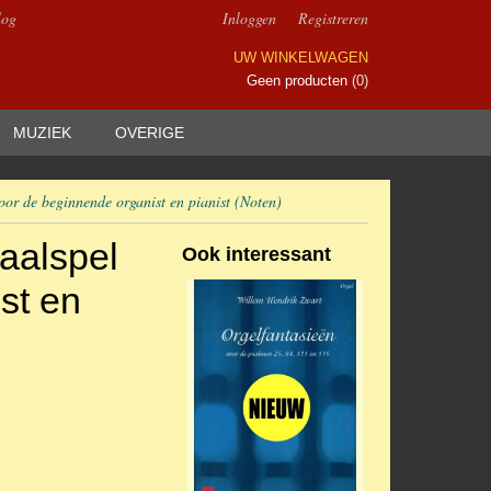
log
Inloggen
Registreren
UW WINKELWAGEN
Geen producten
(0)
MUZIEK
OVERIGE
oor de beginnende organist en pianist (Noten)
aalspel
Ook interessant
st en