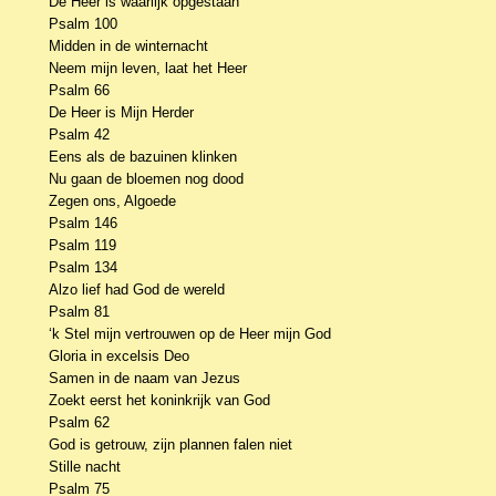
De Heer is waarlijk opgestaan
Psalm 100
Midden in de winternacht
Neem mijn leven, laat het Heer
Psalm 66
De Heer is Mijn Herder
Psalm 42
Eens als de bazuinen klinken
Nu gaan de bloemen nog dood
Zegen ons, Algoede
Psalm 146
Psalm 119
Psalm 134
Alzo lief had God de wereld
Psalm 81
‘k Stel mijn vertrouwen op de Heer mijn God
Gloria in excelsis Deo
Samen in de naam van Jezus
Zoekt eerst het koninkrijk van God
Psalm 62
God is getrouw, zijn plannen falen niet
Stille nacht
Psalm 75