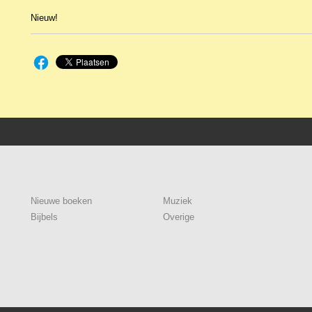
Nieuw!
Nieuwe boeken
Muziek
Bijbels
Overige