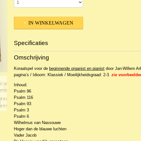
IN WINKELWAGEN
Specificaties
Productcode
NBLNOr-12609
Omschrijving
EAN code
Opus10-422
Koraalspel voor de
beginnende organist en pianist
door Jan-Willem Ar
pagina’s / Idioom: Klassiek / Moeilijkheidsgraad: 2-3.
zie voorbeelde
Inhoud:
Psalm 96
Psalm 116
Psalm 93
Psalm 3
Psalm 6
Wilhelmus van Nassouwe
Hoger dan de blauwe luchten
Vader Jacob