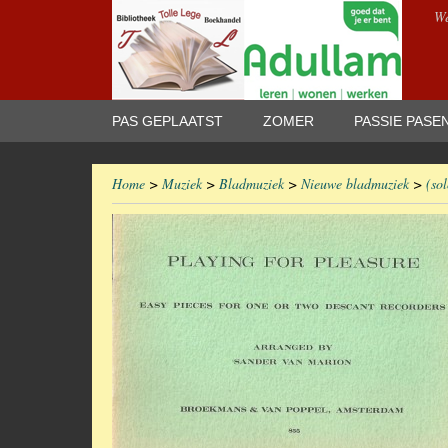
We
PAS GEPLAATST
ZOMER
PASSIE PASE
Home
>
Muziek
>
Bladmuziek
>
Nieuwe bladmuziek
>
(so