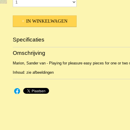
IN WINKELWAGEN
Specificaties
Productcode
NBLIn-1387
Omschrijving
EAN code
BVP 855
Marion, Sander van - Playing for pleasure easy pieces for one or two 
Inhoud: zie afbeeldingen