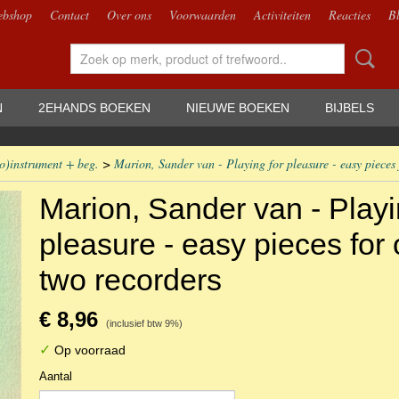
bshop
Contact
Over ons
Voorwaarden
Activiteiten
Reacties
B
N
2EHANDS BOEKEN
NIEUWE BOEKEN
BIJBELS
lo)instrument + beg.
>
Marion, Sander van - Playing for pleasure - easy pieces 
Marion, Sander van - Playi
pleasure - easy pieces for 
two recorders
€ 8,96
(inclusief btw 9%)
✓
Op voorraad
Aantal