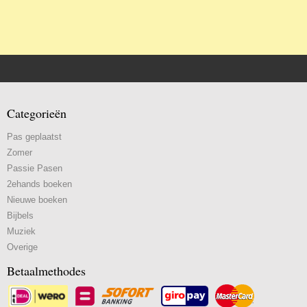
Categorieën
Pas geplaatst
Zomer
Passie Pasen
2ehands boeken
Nieuwe boeken
Bijbels
Muziek
Overige
Betaalmethodes