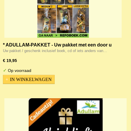
* ADULLAM-PAKKET - Uw pakket met een door u
uitgekozen boek/cd etc er bij
Uw pakket / geschenk inclusief boek, cd of iets anders van…
€ 19,95
✓
Op voorraad
IN WINKELWAGEN