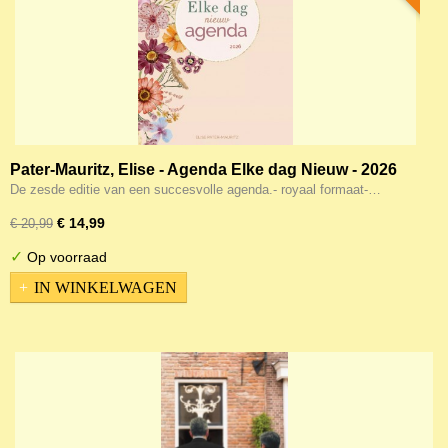
Pater-Mauritz, Elise - Agenda Elke dag Nieuw - 2026
Agenda
De zesde editie van een succesvolle agenda.- royaal formaat-…
€ 14,99
€ 20,99
✓
Op voorraad
IN WINKELWAGEN