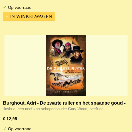
✓
Op voorraad
IN WINKELWAGEN
Burghout, Adri - De zwarte ruiter en het spaanse goud -
deel 3
Joshua, een neef van schapenhouder Gary Wood, heeft de…
€ 12,95
✓
Op voorraad