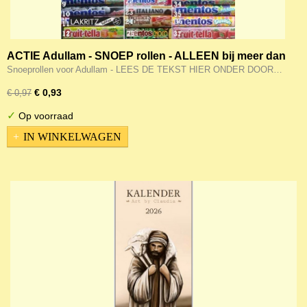
ACTIE Adullam - SNOEP rollen - ALLEEN bij meer dan
25 euro aan boeken/muziek
Snoeprollen voor Adullam - LEES DE TEKST HIER ONDER DOOR…
€ 0,93
€ 0,97
✓
Op voorraad
IN WINKELWAGEN