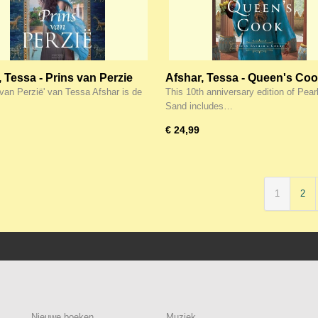
, Tessa - Prins van Perzie
Afshar, Tessa - Queen's Co
(Queen Esther''s Court)
 van Perzië' van Tessa Afshar is de
This 10th anniversary edition of Pearl
Sand includes…
€ 24,99
1
2
Nieuwe boeken
Muziek