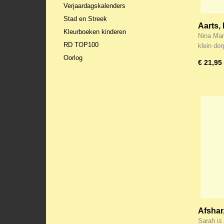
Verjaardagskalenders
Stad en Streek
Aarts, 
Kleurboeken kinderen
Citroe
Nina Mar
RD TOP100
klein do
Oorlog
€ 21,95
Afshar
hof
Sarah is