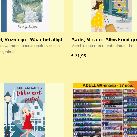
, Rozemijn - Waar het altijd
Aarts, Mirjam - Alles komt go
s
Citroen meringue 1
verwarmend cadeauboek over een
Merel koestert één grote droom: het
ie symbool…
€ 21,95