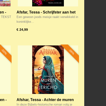
en -
Afsfar, Tessa - Schrijfster aan het
o aan
Perzische hof
DE TEKST
Een gewoon joods meisje raakt verwikkeld in
koninklijke…
€ 24,99
-50%
-36%
en -
Afshar, Tessa - Achter de muren
van Jericho
In deze Bijbels-historische roman volg je