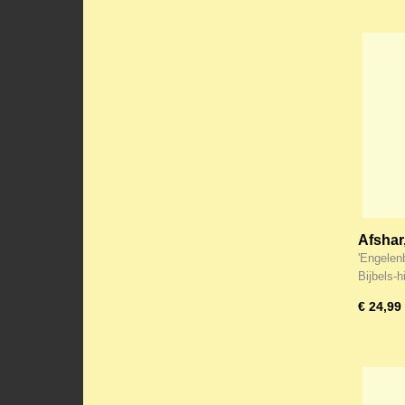
Afshar
'Engelen
Bijbels-
€ 24,99