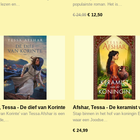
 lezen en…
populairste roman. Het is…
€ 12,50
€ 24,99
, Tessa - De dief van Korinte
Afshar, Tessa - De keramist 
koningin
van Korinte' van Tessa Afshar is een
Stap binnen in het hof van koningin E
de,…
waar een Joodse…
€ 24,99