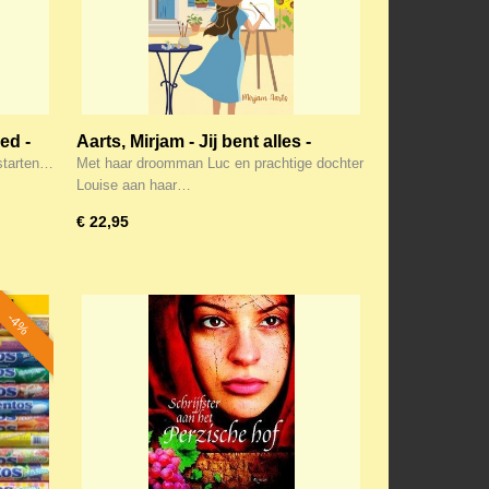
ed -
Aarts, Mirjam - Jij bent alles -
Citroen Merinque 2
 starten…
Met haar droomman Luc en prachtige dochter
Louise aan haar…
€ 22,95
-4%