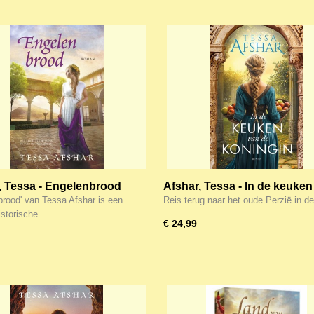
, Tessa - Engelenbrood
Afshar, Tessa - In de keuken
de koningin
brood' van Tessa Afshar is een
Reis terug naar het oude Perzië in 
historische…
€ 24,99