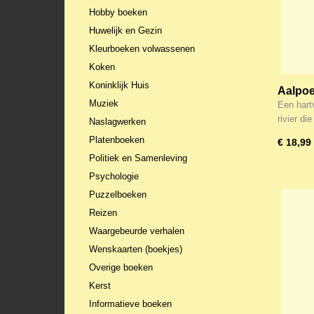
Hobby boeken
Huwelijk en Gezin
Kleurboeken volwassenen
Koken
Koninklijk Huis
Aalpoel
Muziek
thuis i
Een hart
rivier d
Naslagwerken
Platenboeken
€ 18,99
Politiek en Samenleving
Psychologie
Puzzelboeken
Reizen
Waargebeurde verhalen
Wenskaarten (boekjes)
Overige boeken
Kerst
Informatieve boeken