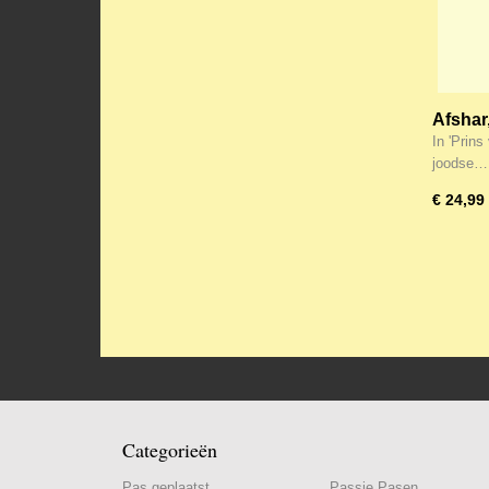
Afshar
In 'Prins
joodse…
€ 24,99
Categorieën
Pas geplaatst
Passie Pasen