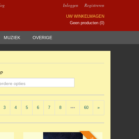
log
Inloggen
Registreren
UW WINKELWAGEN
Geen producten
(0)
MUZIEK
OVERIGE
OP
erdere opties
3
4
5
6
7
8
•••
60
»