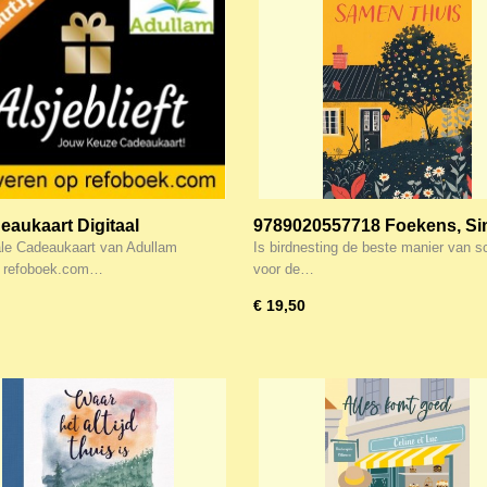
deaukaart Digitaal
9789020557718 Foekens, Si
Samen thuis 978902055771
ale Cadeaukaart van Adullam
Is birdnesting de beste manier van s
 refoboek.com…
voor de…
€ 19,50