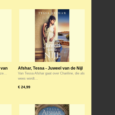
 van
Afshar, Tessa - Juweel van de Nijl
deze…
Van Tessa Afshar gaat over Chariline, die als
wees wordt…
€ 24,99