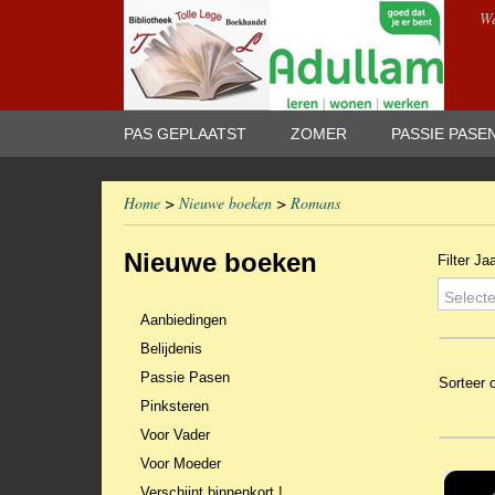
We
PAS GEPLAATST
ZOMER
PASSIE PASE
Home
>
Nieuwe boeken
>
Romans
Nieuwe boeken
Filter Ja
Selecte
Aanbiedingen
Belijdenis
Passie Pasen
Sorteer
Pinksteren
Voor Vader
Voor Moeder
Verschijnt binnenkort !