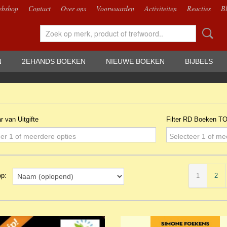
bshop
Contact
Over ons
Voorwaarden
Activiteiten
Reacties
B
N
2EHANDS BOEKEN
NIEUWE BOEKEN
BIJBELS
ar van Uitgifte
Filter RD Boeken T
er 1 of meerdere opties
Selecteer 1 of me
1
2
 op: