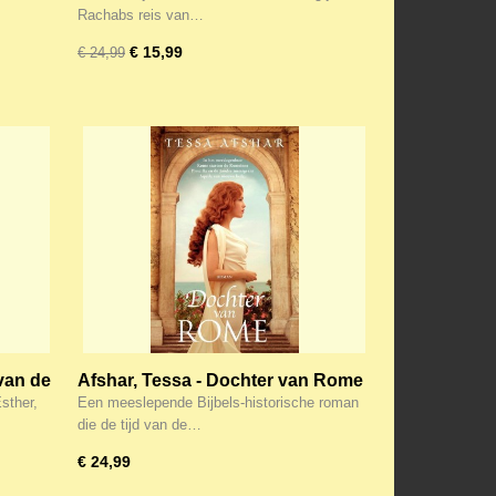
Rachabs reis van…
€ 15,99
€ 24,99
van de
Afshar, Tessa - Dochter van Rome
sther,
Een meeslepende Bijbels-historische roman
die de tijd van de…
€ 24,99