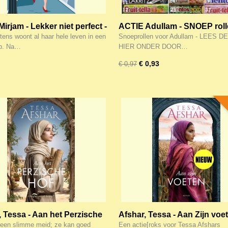
Mirjam - Lekker niet perfect -
ACTIE Adullam - SNOEP roll
n Meringue 3
ALLEEN bij meer dan 25 eur
tens woont al haar hele leven in een
Snoeprollen voor Adullam - LEES 
boeken/muziek
rp. Na…
HIER ONDER DOOR…
€ 0,93
€ 0,97
, Tessa - Aan het Perzische
Afshar, Tessa - Aan Zijn voet
ACTIE
 een slimme meid; ze kan goed
Een actie[roks voor Tessa Afshars