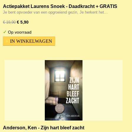
Actiepakket Laurens Snoek - Daadkracht + GRATIS
Meditatieboek
Je bent opvoeder van een opgroeiend gezin, Je herkent het…
€ 5,90
€ 19,90
✓
Op voorraad
IN WINKELWAGEN
Anderson, Ken - Zijn hart bleef zacht