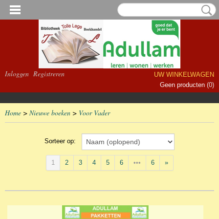
Inloggen
Registreren
UW WINKELWAGEN
Geen producten
(0)
Home
>
Nieuwe boeken
>
Voor Vader
Sorteer op:
1
2
3
4
5
6
•••
6
»