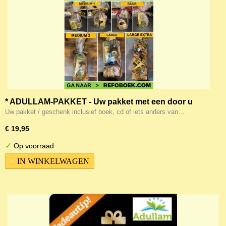
* ADULLAM-PAKKET - Uw pakket met een door u
uitgekozen boek/cd etc er bij
Uw pakket / geschenk inclusief boek, cd of iets anders van…
€ 19,95
✓
Op voorraad
IN WINKELWAGEN