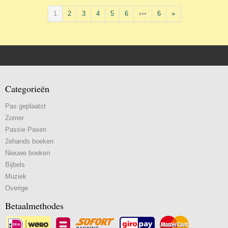
1
2
3
4
5
6
•••
6
»
Categorieën
Pas geplaatst
Zomer
Passie Pasen
2ehands boeken
Nieuwe boeken
Bijbels
Muziek
Overige
Betaalmethodes