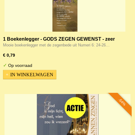
1 Boekenlegger - GODS ZEGEN GEWENST - zeer
geschikt voor Belijdenis
Mooie boekenlegger met de zegenbede uit Numeri 6: 24-26…
€ 0,79
✓
Op voorraad
IN WINKELWAGEN
-54%