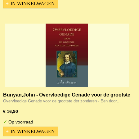
IN WINKELWAGEN
Bunyan,John - Overvloedige Genade voor de grootste
van alle zondaren
Overvloedige Genade voor de grootste der zondaren - Een door…
€ 16,90
✓
Op voorraad
IN WINKELWAGEN