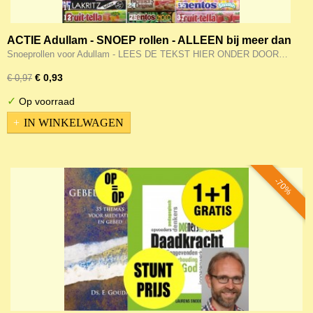
ACTIE Adullam - SNOEP rollen - ALLEEN bij meer dan
25 euro aan boeken/muziek
Snoeprollen voor Adullam - LEES DE TEKST HIER ONDER DOOR…
€ 0,93
€ 0,97
✓
Op voorraad
IN WINKELWAGEN
-70%