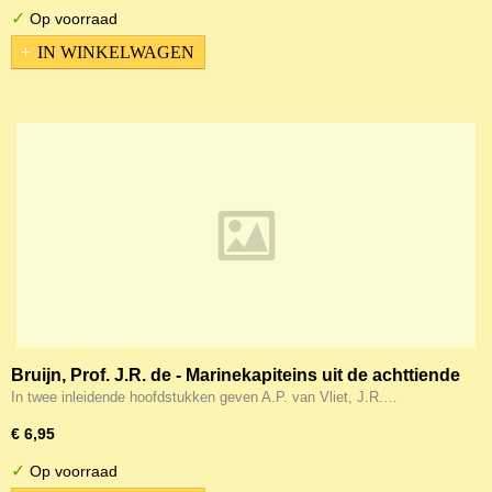
✓
Op voorraad
IN WINKELWAGEN
Bruijn, Prof. J.R. de - Marinekapiteins uit de achttiende
eeuw
In twee inleidende hoofdstukken geven A.P. van Vliet, J.R.…
€ 6,95
✓
Op voorraad