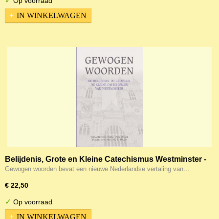
✓
Op voorraad
IN WINKELWAGEN
Belijdenis, Grote en Kleine Catechismus Westminster -
Gewogen Woorden
Gewogen woorden bevat een nieuwe Nederlandse vertaling van…
€ 22,50
✓
Op voorraad
IN WINKELWAGEN