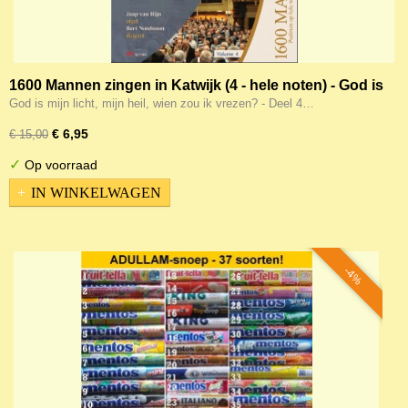
1600 Mannen zingen in Katwijk (4 - hele noten) - God is
mijn licht, mijn heil, wien zou ik vrezen?
God is mijn licht, mijn heil, wien zou ik vrezen? - Deel 4…
€ 6,95
€ 15,00
✓
Op voorraad
IN WINKELWAGEN
-4%