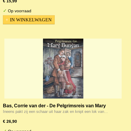
€ 15,99
✓
Op voorraad
IN WINKELWAGEN
Bas, Corrie van der - De Pelgrimsreis van Mary
Bunyan
Ineens pakt zij een schaar uit haar zak en knipt een lok van…
€ 26,90