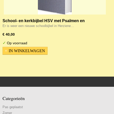
School- en kerkbijbel HSV met Psalmen en
Formulieren (ook bruikbaar voor studie doeleinden)
Er is weer een nieuwe schoolbijbel in Herziene…
€ 40,00
✓
Op voorraad
IN WINKELWAGEN
Categorieën
Pas geplaatst
Zomer