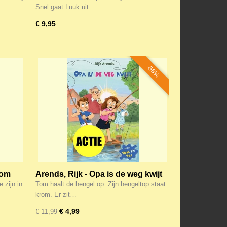
Snel gaat Luuk uit…
€ 9,95
-58%
kom
Arends, Rijk - Opa is de weg kwijt
 zijn in
Tom haalt de hengel op. Zijn hengeltop staat
krom. Er zit…
€ 4,99
€ 11,99