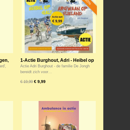
-50%
ngen,
1-Actie Burghout, Adri - Heibel op
de Galibier / Argwaan op Vlieland
rd',
Actie Adri Burghout - de familie De Jongh
(Tim&Tor-9 en 10)
bereidt zich voor…
€ 9,99
€ 19,99