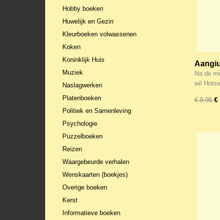
Hobby boeken
Huwelijk en Gezin
Kleurboeken volwassenen
Koken
Koninklijk Huis
Aangiu
Muziek
(Hotse
Na de mi
wil Hots
Naslagwerken
Platenboeken
€
€ 9,95
Politiek en Samenleving
Psychologie
Puzzelboeken
Reizen
Waargebeurde verhalen
Wenskaarten (boekjes)
Overige boeken
Kerst
Informatieve boeken