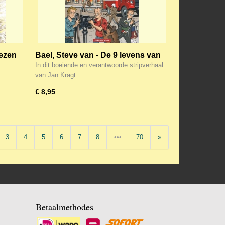
ezen
Bael, Steve van - De 9 levens van
Van Bommel
In dit boeiende en verantwoorde stripverhaal
van Jan Kragt…
€ 8,95
3
4
5
6
7
8
•••
70
»
Betaalmethodes