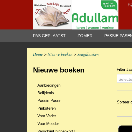
We
PAS GEPLAATST
ZOMER
PASSIE PASE
Home
>
Nieuwe boeken
>
Jeugdboeken
Nieuwe boeken
Filter Ja
Selecte
Aanbiedingen
Belijdenis
Passie Pasen
Sorteer
Pinksteren
Voor Vader
Voor Moeder
Verschijnt binnenkort !