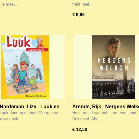
m je mee,…
trekt heel…
€ 9,95
Hardeman, Lize - Luuk en
Arends, Rijk - Nergens Wel
r in de tas
 Luuk daar op de boot?De man met
Hans merkt wat het is om een Jood te
Die was ook…
Duitsland. Als…
€ 12,50