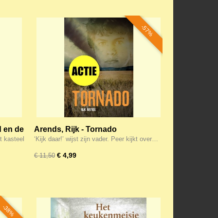
-57%
d en de
Arends, Rijk - Tornado
et kasteel
‘Kijk daar!’ wijst zijn vader. Peer kijkt over…
€ 4,99
€ 11,50
-38%