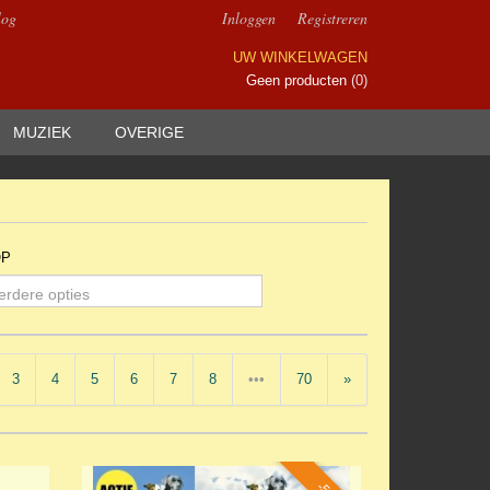
log
Inloggen
Registreren
UW WINKELWAGEN
Geen producten
(0)
MUZIEK
OVERIGE
OP
erdere opties
3
4
5
6
7
8
•••
70
»