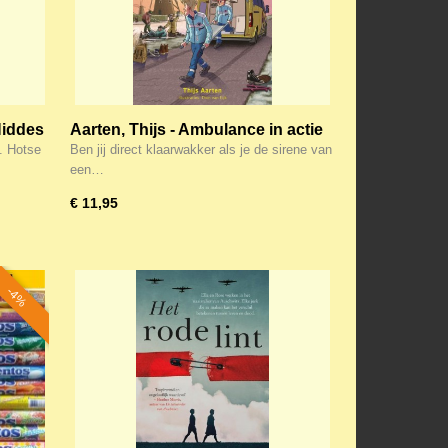
Hiddes
Aarten, Thijs - Ambulance in actie
. Hotse
Ben jij direct klaarwakker als je de sirene van
een…
€ 11,95
-4%