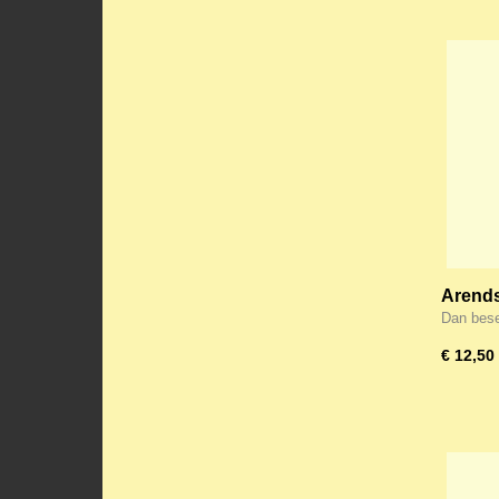
Arends
Dan bese
€ 12,50