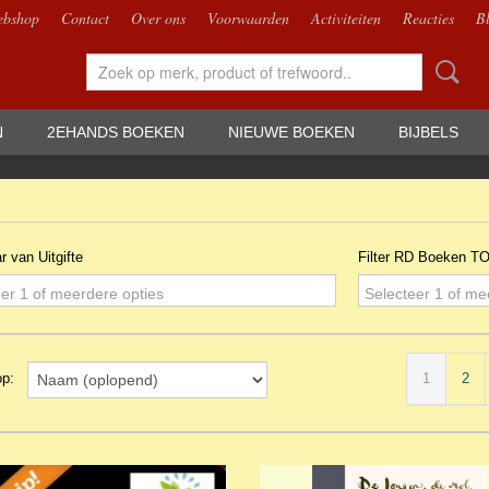
bshop
Contact
Over ons
Voorwaarden
Activiteiten
Reacties
B
N
2EHANDS BOEKEN
NIEUWE BOEKEN
BIJBELS
ar van Uitgifte
Filter RD Boeken T
er 1 of meerdere opties
Selecteer 1 of me
1
2
 op: