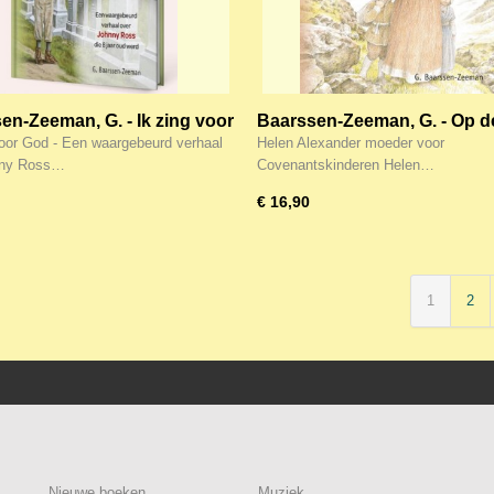
en-Zeeman, G. - Ik zing voor
Baarssen-Zeeman, G. - Op d
zal Ik zien
voor God - Een waargebeurd verhaal
Helen Alexander moeder voor
hny Ross…
Covenantskinderen Helen…
€ 16,90
1
2
Nieuwe boeken
Muziek