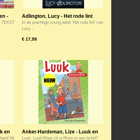
en -
Adlington, Lucy - Het rode lint
o aan
DE TEKST
In de prachtige young adult 'Het rode lint' van
Lucy…
€ 17,99
uk en
Anker-Hardeman, Lize - Luuk en
de buit in de hut
 hand.Hij
Luuk, Luuk!Waar zit je?Kom je aan ta-fel?