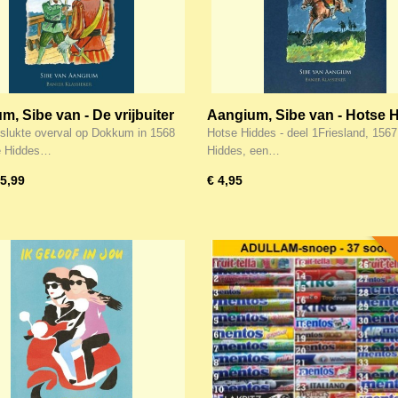
m, Sibe van - De vrijbuiter
Aangium, Sibe van - Hotse 
 Hiddes-2)
(Hotse Hiddes-1)
slukte overval op Dokkum in 1568
Hotse Hiddes - deel 1Friesland, 1567
e Hiddes…
Hiddes, een…
 5,99
€ 4,95