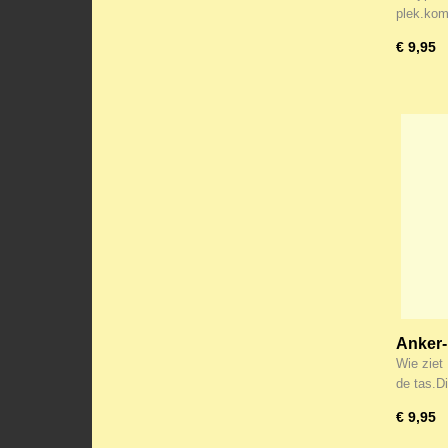
plek.ko
€ 9,95
Anker-
een die
Wie ziet
de tas.
€ 9,95