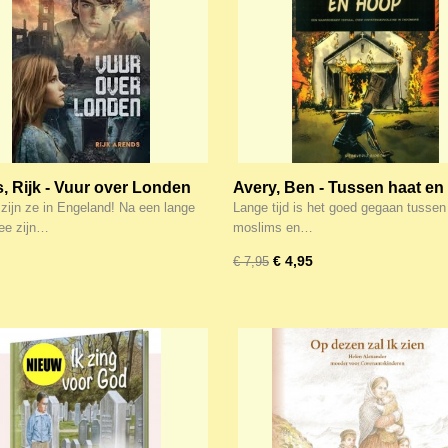
, Rijk - Vuur over Londen
Avery, Ben - Tussen haat e
(Uitg ism de SDOK)
 zijn ze in Engeland! Na een lange
Lange tijd is het goed gegaan tussen
zee zijn…
moslims en…
€ 4,95
€ 7,95