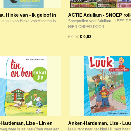
, Hinke van - Ik geloof in
ACTIE Adullam - SNOEP roll
ALLEEN bij meer dan 25 eur
of in jou’ van Hinke van Abbema is
Snoeprollen voor Adullam - LEES 
boeken/muziek
HIER ONDER DOOR…
€ 0,93
€ 0,97
-Hardeman, Lize - Lin en
Anker,-Hardeman, Lize - Lu
 Kat Jip
de slaaf in het park
is weg.waar is ze heen?ben weet een
Luuk rent naar het kind.Hij pakt haar