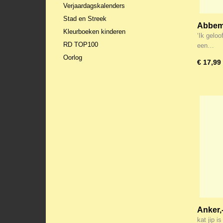
Verjaardagskalenders
Stad en Streek
Abbema
Kleurboeken kinderen
jou
‘Ik gelo
RD TOP100
een…
Oorlog
€ 17,99
Anker,
Ben en
kat jip 