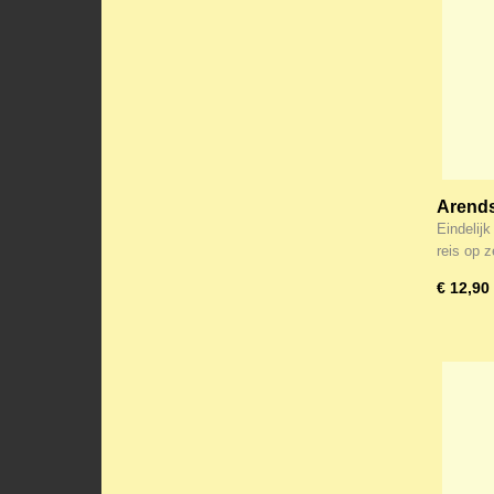
Arends
Eindelijk
reis op 
€ 12,90