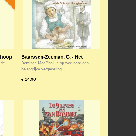
n hoop
Baarssen-Zeeman, G. - Het
keukenmeisje uit de Schotse
 de
Dominee MacPhail is op weg naar een
Hooglanden
belangrijke vergadering.…
€ 14,90