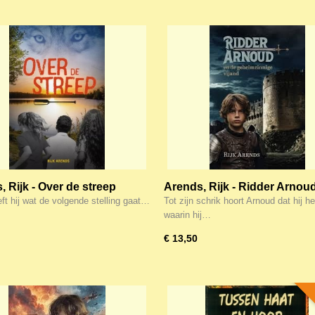
, Rijk - Over de streep
Arends, Rijk - Ridder Arnou
geheimzinnige vijand
ft hij wat de volgende stelling gaat…
Tot zijn schrik hoort Arnoud dat hij h
waarin hij…
€ 13,50