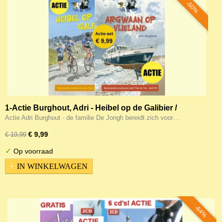
-50%
1-Actie Burghout, Adri - Heibel op de Galibier /
Argwaan op Vlieland (Tim&Tor-9 en 10)
Actie Adri Burghout - de familie De Jongh bereidt zich voor…
€ 9,99
€ 19,99
✓
Op voorraad
IN WINKELWAGEN
-64%