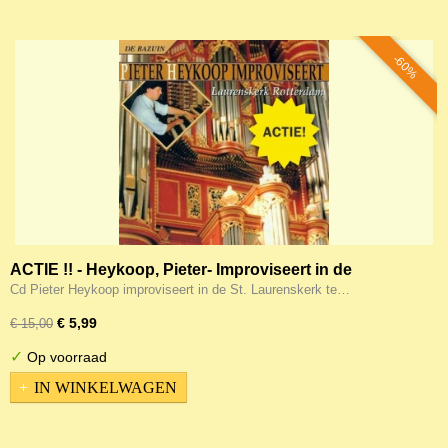
-60%
ACTIE !! - Heykoop, Pieter- Improviseert in de
Laurenskerk van Rotterdam
Cd Pieter Heykoop improviseert in de St. Laurenskerk te…
€ 5,99
€ 15,00
✓
Op voorraad
IN WINKELWAGEN