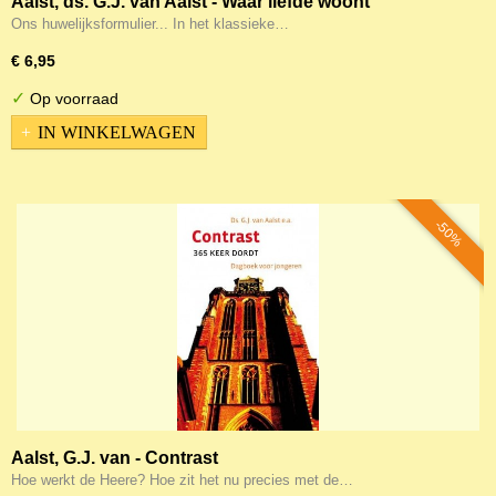
Aalst, ds. G.J. van Aalst - Waar liefde woont
Ons huwelijksformulier... In het klassieke…
€ 6,95
✓
Op voorraad
IN WINKELWAGEN
-50%
Aalst, G.J. van - Contrast
Hoe werkt de Heere? Hoe zit het nu precies met de…