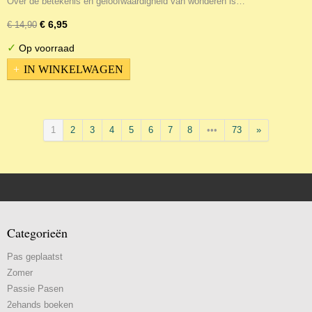
Over de betekenis en geloofwaardigheid van wonderen is…
€ 6,95
€ 14,90
✓
Op voorraad
IN WINKELWAGEN
1
2
3
4
5
6
7
8
•••
73
»
Categorieën
Pas geplaatst
Zomer
Passie Pasen
2ehands boeken