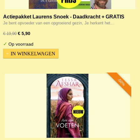
Actiepakket Laurens Snoek - Daadkracht + GRATIS
Meditatieboek
Je bent opvoeder van een opgroeiend gezin, Je herkent het…
€ 5,90
€ 19,90
✓
Op voorraad
IN WINKELWAGEN
-50%