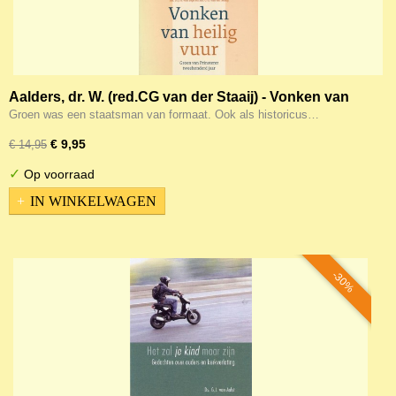
Aalders, dr. W. (red.CG van der Staaij) - Vonken van
heilig vuur
Groen was een staatsman van formaat. Ook als historicus…
€ 9,95
€ 14,95
✓
Op voorraad
IN WINKELWAGEN
-30%