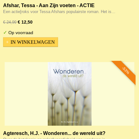
Afshar, Tessa - Aan Zijn voeten - ACTIE
Een actie[roks voor Tessa Afshars populairste roman. Het is…
€ 12,50
€ 24,99
✓
Op voorraad
IN WINKELWAGEN
-53%
Agteresch, H.J. - Wonderen... de wereld uit?