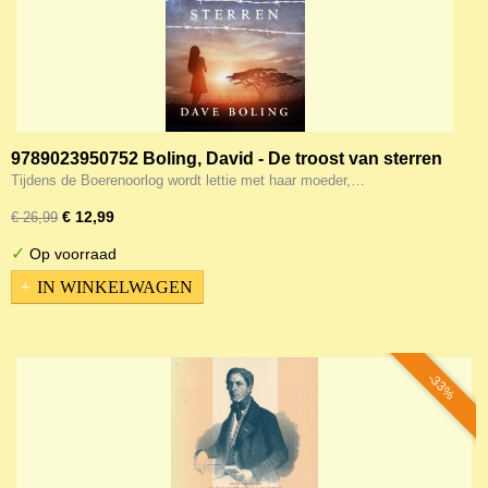
9789023950752 Boling, David - De troost van sterren
9789023950752
Tijdens de Boerenoorlog wordt lettie met haar moeder,…
€ 12,99
€ 26,99
✓
Op voorraad
IN WINKELWAGEN
-33%