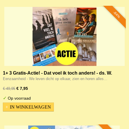
-84%
1+ 3 Gratis-Actie! - Dat voel ik toch anders! - ds. W.
Visscher, Bart Jan Spruyt - E.J. Brouwer - 1 + 3 GRATIS
Eenzaamheid - We leven dicht op elkaar, zien en horen alles…
boeken + GRATIS CD!
€ 7,95
€ 49,95
✓
Op voorraad
IN WINKELWAGEN