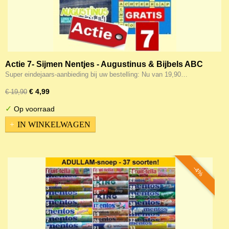
Actie 7- Sijmen Nentjes - Augustinus & Bijbels ABC
Gratis Nu dus van 19,90 voor slechts 4,99
Super eindejaars-aanbieding bij uw bestelling: Nu van 19,90…
€ 4,99
€ 19,90
✓
Op voorraad
IN WINKELWAGEN
-4%