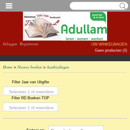
Inloggen
Registreren
UW WINKELWAGEN
Geen producten
(0)
Home
>
Nieuwe boeken
>
Aanbiedingen
Filter Jaar van Uitgifte
Selecteer 1 of meerdere
Filter RD Boeken TOP
opties
Selecteer 1 of meerdere
opties