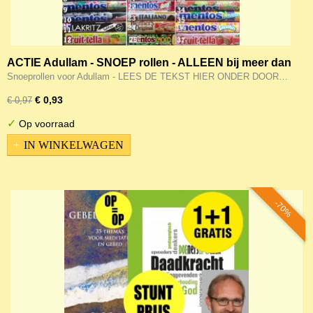
ACTIE Adullam - SNOEP rollen - ALLEEN bij meer dan
25 euro aan boeken/muziek
Snoeprollen voor Adullam - LEES DE TEKST HIER ONDER DOOR…
€ 0,93
€ 0,97
✓
Op voorraad
IN WINKELWAGEN
-70%