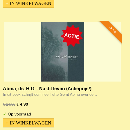
IN WINKELWAGEN
-67%
Abma, ds. H.G. - Na dit leven (Actieprijs!)
In dit boek schrijft dominee Hette Gerrit Abma over de…
€ 4,99
€ 14,90
✓
Op voorraad
IN WINKELWAGEN