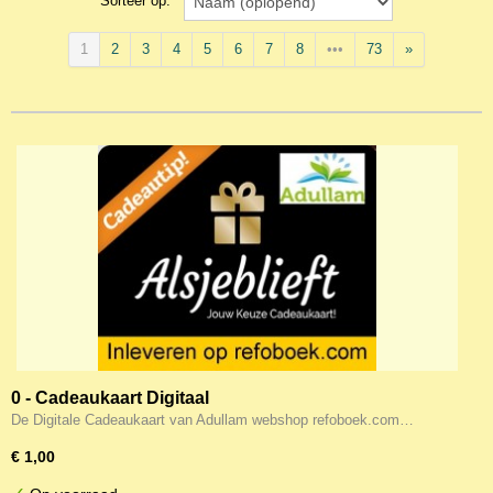
Sorteer op:
1
2
3
4
5
6
7
8
•••
73
»
0 - Cadeaukaart Digitaal
De Digitale Cadeaukaart van Adullam webshop refoboek.com…
€ 1,00