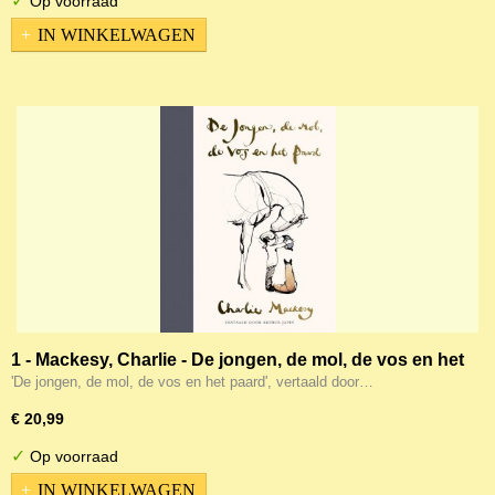
✓
Op voorraad
IN WINKELWAGEN
1 - Mackesy, Charlie - De jongen, de mol, de vos en het
paard
'De jongen, de mol, de vos en het paard', vertaald door…
€ 20,99
✓
Op voorraad
IN WINKELWAGEN