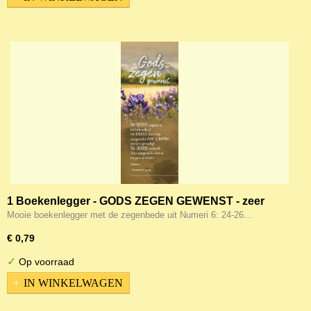
1 Boekenlegger - GODS ZEGEN GEWENST - zeer
geschikt voor Belijdenis
Mooie boekenlegger met de zegenbede uit Numeri 6: 24-26…
€ 0,79
✓
Op voorraad
IN WINKELWAGEN