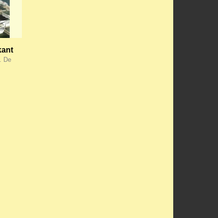
kant
. De