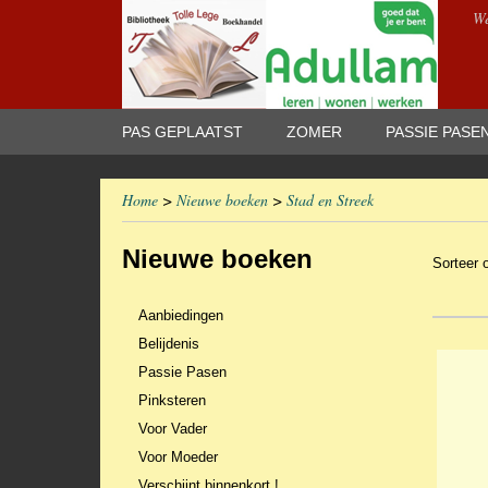
We
PAS GEPLAATST
ZOMER
PASSIE PASE
Home
>
Nieuwe boeken
>
Stad en Streek
Nieuwe boeken
Sorteer
Aanbiedingen
Belijdenis
Passie Pasen
Pinksteren
Voor Vader
Voor Moeder
Verschijnt binnenkort !