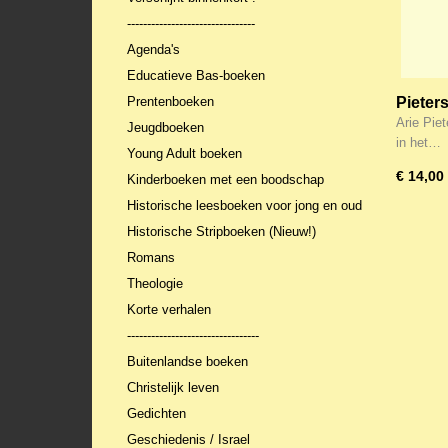
--------------------------------
Agenda's
Educatieve Bas-boeken
Prentenboeken
Pieters
weer
Arie Piet
Jeugdboeken
in het…
Young Adult boeken
€ 14,00
Kinderboeken met een boodschap
Historische leesboeken voor jong en oud
Historische Stripboeken (Nieuw!)
Romans
Theologie
Korte verhalen
---------------------------------
Buitenlandse boeken
Christelijk leven
Gedichten
Geschiedenis / Israel