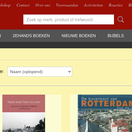
bshop
Contact
Over ons
Voorwaarden
Activiteiten
Reacties
B
N
2EHANDS BOEKEN
NIEUWE BOEKEN
BIJBELS
 op: