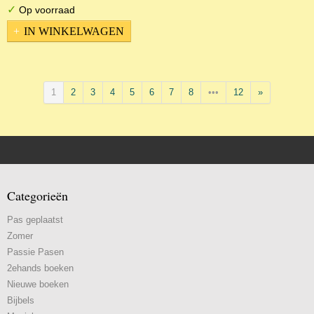
✓
Op voorraad
IN WINKELWAGEN
1
2
3
4
5
6
7
8
•••
12
»
Categorieën
Pas geplaatst
Zomer
Passie Pasen
2ehands boeken
Nieuwe boeken
Bijbels