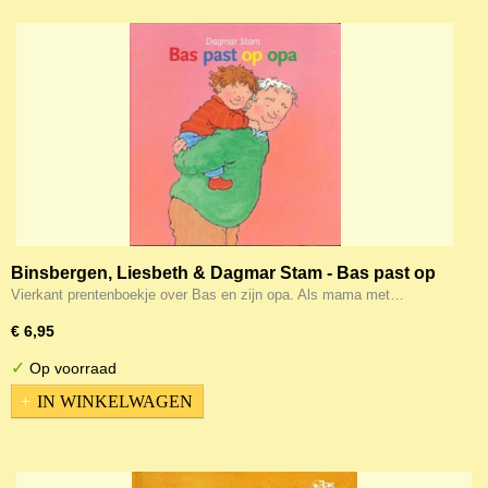
Binsbergen, Liesbeth & Dagmar Stam - Bas past op
opa
Vierkant prentenboekje over Bas en zijn opa. Als mama met…
€ 6,95
✓
Op voorraad
IN WINKELWAGEN