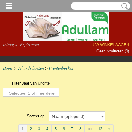
Inloggen
Registreren
UW WINKELWAGEN
Geen producten
(0)
Home
>
2ehands boeken
>
Prentenboeken
Filter Jaar van Uitgifte
Selecteer 1 of meerdere
opties
Sorteer op:
1
2
3
4
5
6
7
8
•••
12
»