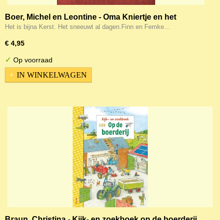
Boer, Michel en Leontine - Oma Kniertje en het
Kerstverhaal 9789059523159
Het is bijna Kerst. Het sneeuwt al dagen.Finn en Femke…
€ 4,95
✓
Op voorraad
IN WINKELWAGEN
Braun, Christina - Kijk- en zoekboek op de boerderij