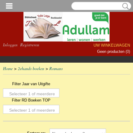
Inloggen
Registreren
UW WINKELWAGEN
Geen producten
(0)
Home
>
2ehands boeken
>
Romans
Filter Jaar van Uitgifte
Selecteer 1 of meerdere
Filter RD Boeken TOP
opties
Selecteer 1 of meerdere
opties