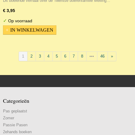
Dit boeiende verhaal over de Twentse boerenfamilie Meiling…
€ 3,95
✓
Op voorraad
IN WINKELWAGEN
1
2
3
4
5
6
7
8
•••
46
»
Categorieën
Pas geplaatst
Zomer
Passie Pasen
2ehands boeken