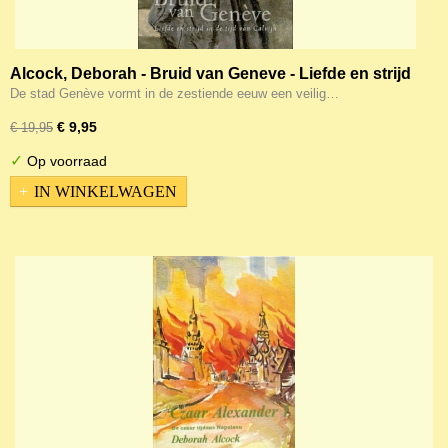
Alcock, Deborah - Bruid van Geneve - Liefde en strijd
in de tijd van Calvijn
De stad Genève vormt in de zestiende eeuw een veilig…
€ 9,95
€ 19,95
✓
Op voorraad
IN WINKELWAGEN