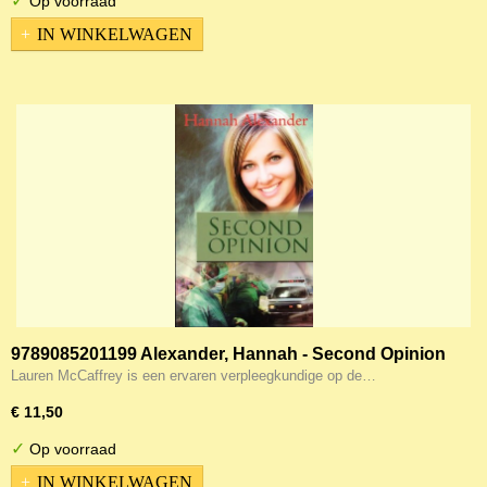
✓
Op voorraad
IN WINKELWAGEN
9789085201199 Alexander, Hannah - Second Opinion
9789085201199
Lauren McCaffrey is een ervaren verpleegkundige op de…
€ 11,50
✓
Op voorraad
IN WINKELWAGEN