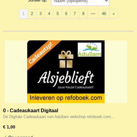
Sorteer op:
1
2
3
4
5
6
7
8
•••
46
»
0 - Cadeaukaart Digitaal
De Digitale Cadeaukaart van Adullam webshop refoboek.com…
€ 1,00