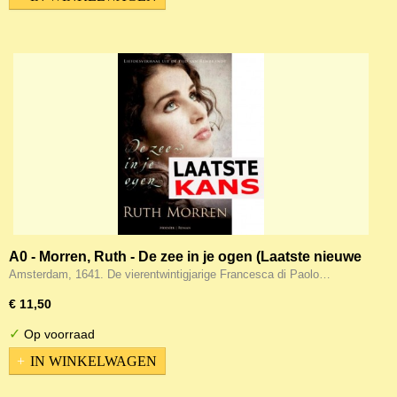
A0 - Morren, Ruth - De zee in je ogen (Laatste nieuwe
exemplaar!)
Amsterdam, 1641. De vierentwintigjarige Francesca di Paolo…
€ 11,50
✓
Op voorraad
IN WINKELWAGEN