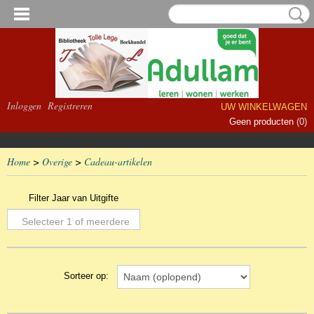
Inloggen
Registreren
UW WINKELWAGEN
Geen producten
(0)
Home
>
Overige
>
Cadeau-artikelen
Filter Jaar van Uitgifte
Selecteer 1 of meerdere
opties
Sorteer op: