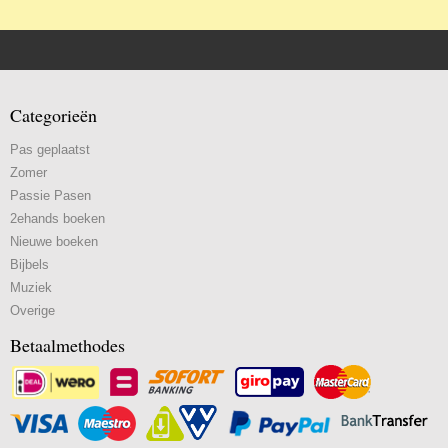
Categorieën
Pas geplaatst
Zomer
Passie Pasen
2ehands boeken
Nieuwe boeken
Bijbels
Muziek
Overige
Betaalmethodes