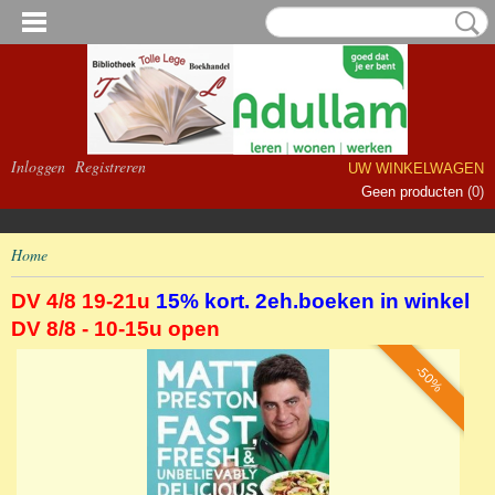
Inloggen
Registreren
UW WINKELWAGEN
Geen producten
(0)
Home
DV 4/8 19-21u
15% kort. 2eh.boeken in winkel
DV 8/8 - 10-15u open
-50%