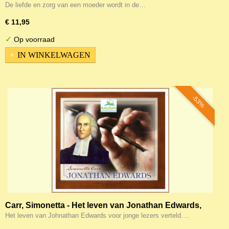
De liefde en zorg van een moeder wordt in de…
€ 11,95
✓
Op voorraad
IN WINKELWAGEN
-53%
Carr, Simonetta - Het leven van Jonathan Edwards,
voor de kinderen verteld in prentenboek vorm
Het leven van Johnathan Edwards voor jonge lezers verteld.…