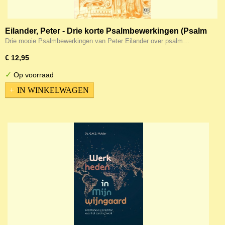
Eilander, Peter - Drie korte Psalmbewerkingen (Psalm
18,19 & 20) (Noten)
Drie mooie Psalmbewerkingen van Peter Eilander over psalm…
€ 12,95
✓
Op voorraad
IN WINKELWAGEN