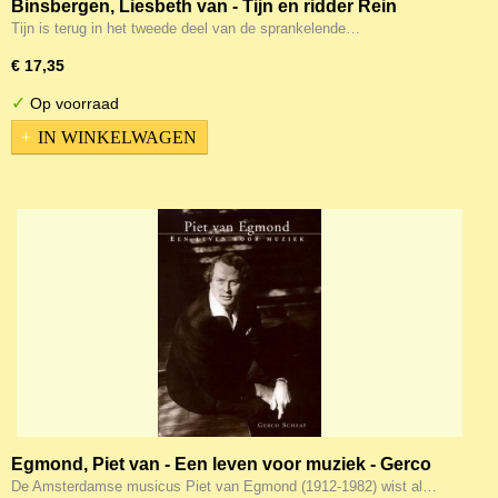
Binsbergen, Liesbeth van - Tijn en ridder Rein
(Voorleesboek!)
Tijn is terug in het tweede deel van de sprankelende…
€ 17,35
✓
Op voorraad
IN WINKELWAGEN
Egmond, Piet van - Een leven voor muziek - Gerco
Schaap
De Amsterdamse musicus Piet van Egmond (1912-1982) wist al…