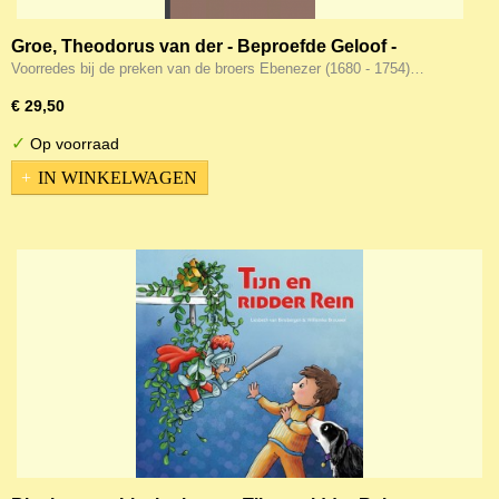
Groe, Theodorus van der - Beproefde Geloof -
Voorredes bij de preken van de broers Ebenezer
Voorredes bij de preken van de broers Ebenezer (1680 - 1754)…
(1680 - 1754) en Ralph Erskine (1680 - 1752) al de
€ 29,50
werken van Erskine
✓
Op voorraad
IN WINKELWAGEN