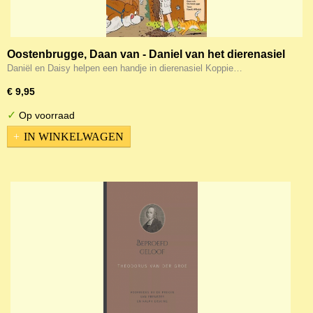
Oostenbrugge, Daan van - Daniel van het dierenasiel
(stripboek)
Daniël en Daisy helpen een handje in dierenasiel Koppie…
€ 9,95
✓
Op voorraad
IN WINKELWAGEN