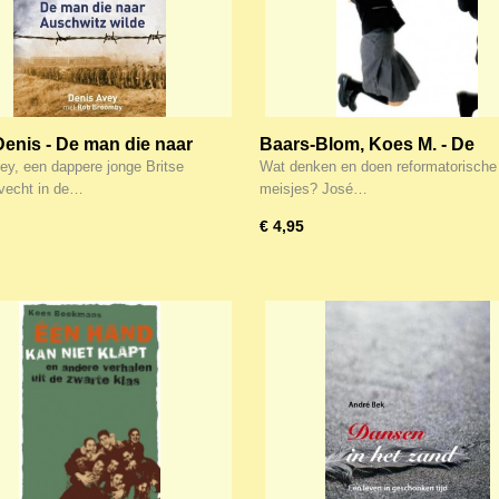
Denis - De man die naar
Baars-Blom, Koes M. - De
itz wilde
onschuld voorbij
ey, een dappere jonge Britse
Wat denken en doen reformatorische
 vecht in de…
meisjes? José…
€ 4,95