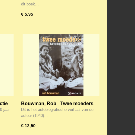
ur
gemoedelijke tijd
dit boek…
€ 5,95
ctie
Bouwman, Rob - Twee moeders -
Kampdagboeken en bersiap
0 jaar
Dit is het autobiografische verhaal van de
auteur (1940)…
€ 12,50