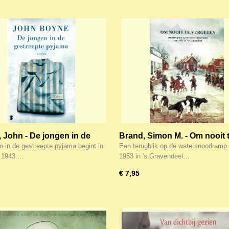
 John - De jongen in de
Brand, Simon M. - Om nooit 
epte pyjama
vergeten
n in de gestreepte pyjama begint in
Een terugblik op de watersnoodramp
in 1943.…
1953 in 's Gravendeel…
€ 7,95