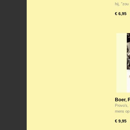
hij, "zo
€ 6,95
Boer, P
Provo's, 
mens op
€ 9,95