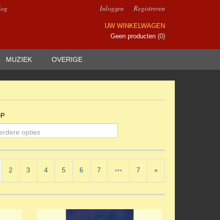
log
Inloggen
Registreren
UW WINKELWAGEN
Geen producten
(0)
MUZIEK
OVERIGE
OP
erdere opties
2
3
4
5
6
7
•••
7
»