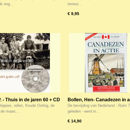
Joodsche Auschwitz literatu
u ik nog…
terreur…
€ 9,95
. - Thuis in de jaren 60 + CD
Bollen, Hen- Canadezen in a
hippies, rellen, Koude Oorlog, de
De bevrijding van Nederland - Ruim 7
 de maan;…
geleden - werd in…
€ 14,90