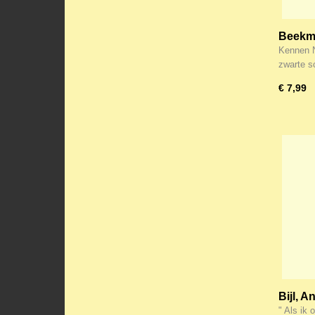
Beekma
niet kl
Kennen N
zwarte s
€ 7,99
Bijl, A
" Als ik