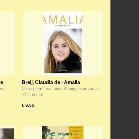
te
Breij, Claudia de - Amalia
 van
Uniek portret van onze Kroonprinses Amalia.
"Ons eerste…
€ 6,95