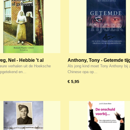
g, Nel - Hebbie 't al
Anthony, Tony - Getemde tij
rd
ure verhalen uit de Hoeksche
Als jong kind moet Tony Anthony bij z
opgetekend en…
Chinese opa op…
€ 5,95