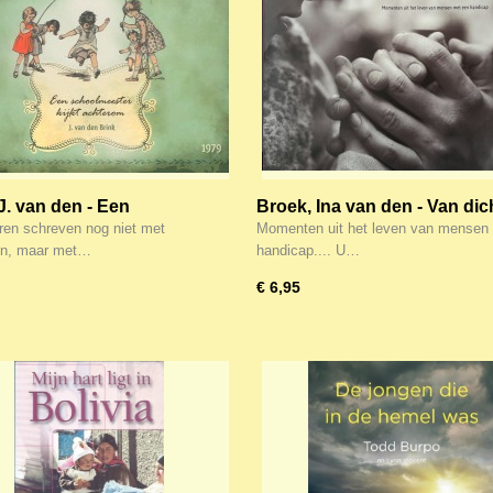
J. van den - Een
Broek, Ina van den - Van dich
meester kijkt achterom
gezien - momenten uit het l
ren schreven nog niet met
Momenten uit het leven van mensen
van mensen met een handic
en, maar met…
handicap.... U…
€ 6,95