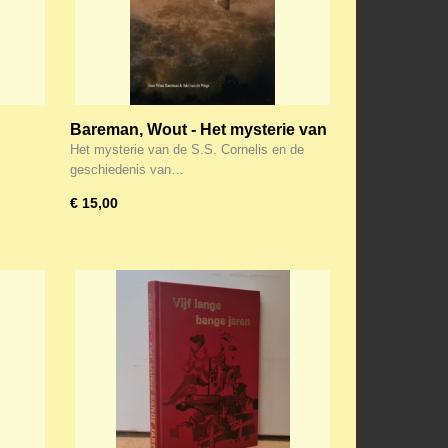
Bareman, Wout - Het mysterie van
de S.S. Cornelis
Het mysterie van de S.S. Cornelis en de
geschiedenis van…
€ 15,00