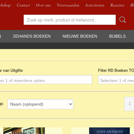
bshop
Contact
Over ons
Voorwaarden
Activiteiten
Reacties
B
N
2EHANDS BOEKEN
NIEUWE BOEKEN
BIJBELS
ar van Uitgifte
Filter RD Boeken T
er 1 of meerdere opties
Selecteer 1 of me
1
 op: