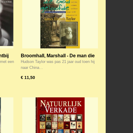
tbij
Broomhall, Marshall - De man die
even
God geloofde (James Hudson
 met een
Hudson Taylor was pas 21 jaar oud toen hij
ap
Taylor)
naar China…
€ 11,50