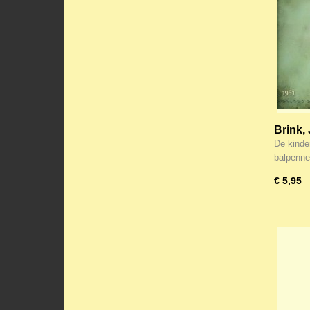
Brink, 
School
De kinde
balpenn
€ 5,95