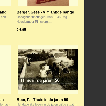
zand
Berger, Gees - Vijf lanbge bange
jaren
, een
Oorlogsherinneringen 1940-1945 Uitg.
Noordermeer Rijnsburg,…
€ 6,95
den
Boer, P. - Thuis in de jaren 50 -
de
Dagelijks leven in een
de nazi-
Het dagelijks leven in de jaren vijftig staat in