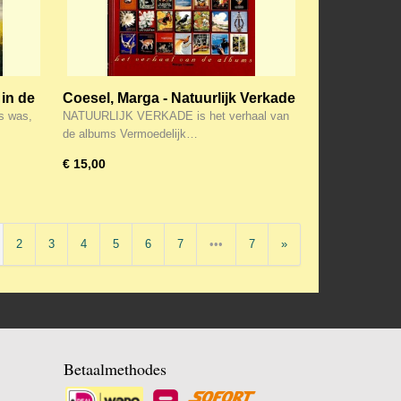
 in de
Coesel, Marga - Natuurlijk Verkade
is was,
NATUURLIJK VERKADE is het verhaal van
de albums Vermoedelijk…
€ 15,00
2
3
4
5
6
7
•••
7
»
Betaalmethodes