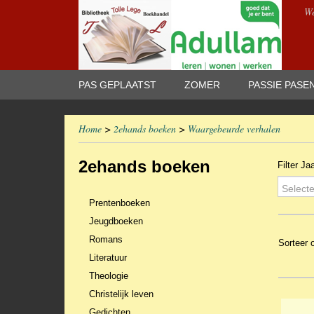
We
PAS GEPLAATST
ZOMER
PASSIE PASE
Home
>
2ehands boeken
>
Waargebeurde verhalen
2ehands boeken
Filter Ja
Selecte
Prentenboeken
Jeugdboeken
Romans
Sorteer
Literatuur
Theologie
Christelijk leven
Gedichten