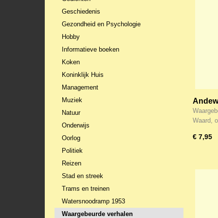
Geschiedenis
Gezondheid en Psychologie
Hobby
Informatieve boeken
Koken
Koninklijk Huis
Management
Muziek
Andewe
gehoo
Waargebe
Natuur
Waard, 
Onderwijs
€ 7,95
Oorlog
Politiek
Reizen
Stad en streek
Trams en treinen
Watersnoodramp 1953
Waargebeurde verhalen