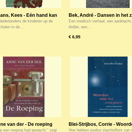
ns, Kees - Eén hand kan
Bek, André - Dansen in het 
apt
ederlanders de kinderen op de
Een medisch verhaal, een aanklacht
cholen in de…
thriller, een…
€ 6,95
nne van der - De roeping
Blei-Strijbos, Corrie - Woor
voor het onzichtbare - Over 
 op een roeping had gewacht," zegt
Hoe hebben joodse slachtoffers van 