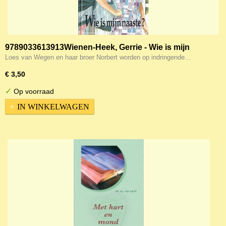
9789033613913Wienen-Heek, Gerrie - Wie is mijn
naaste? 9789033613913
Loes van Wegen en haar broer Norbert worden op indringende…
€ 3,50
✓
Op voorraad
IN WINKELWAGEN