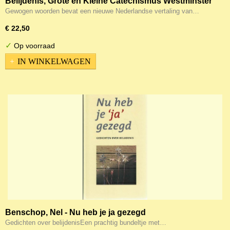
Belijdenis, Grote en Kleine Catechismus Westminster
- Gewogen Woorden
Gewogen woorden bevat een nieuwe Nederlandse vertaling van…
€ 22,50
✓
Op voorraad
IN WINKELWAGEN
Benschop, Nel - Nu heb je ja gezegd
Gedichten over belijdenisEen prachtig bundeltje met…