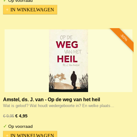
✓
Op voorraad
IN WINKELWAGEN
-50%
Amstel, ds. J. van - Op de weg van het heil
Wat is geloof? Wat houdt wedergeboorte in? En welke plaats…
€ 4,95
€ 9,95
✓
Op voorraad
IN WINKELWAGEN