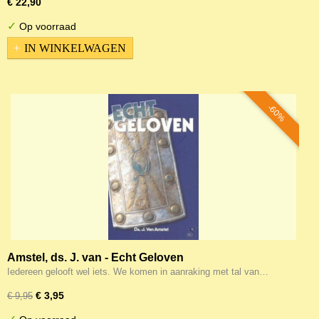
€ 22,90
✓
Op voorraad
IN WINKELWAGEN
-60%
Amstel, ds. J. van - Echt Geloven
Iedereen gelooft wel iets. We komen in aanraking met tal van…
€ 3,95
€ 9,95