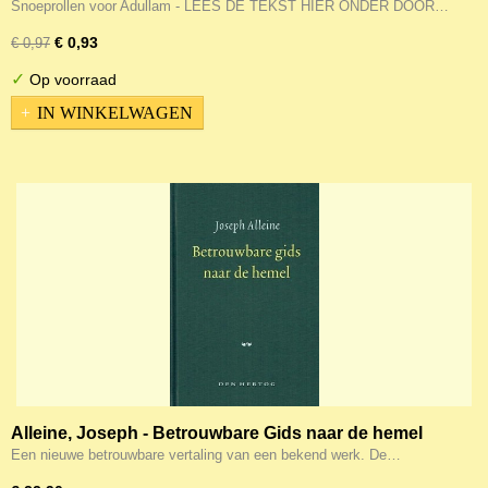
25 euro aan boeken/muziek
Snoeprollen voor Adullam - LEES DE TEKST HIER ONDER DOOR…
€ 0,93
€ 0,97
✓
Op voorraad
IN WINKELWAGEN
Alleine, Joseph - Betrouwbare Gids naar de hemel
Een nieuwe betrouwbare vertaling van een bekend werk. De…