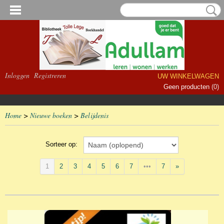
Inloggen
Registreren
UW WINKELWAGEN
Geen producten
(0)
Home
>
Nieuwe boeken
>
Belijdenis
Sorteer op:
1
2
3
4
5
6
7
•••
7
»