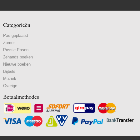
Categorieën
Pas geplaatst
Zomer
Passie Pasen
2ehands boeken
Nieuwe boeken
Bijbels
Muziek
Overige
Betaalmethodes