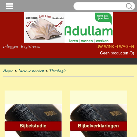
Inloggen
Registreren
UW WINKELWAGEN
Geen producten
(0)
Home
>
Nieuwe boeken
>
Theologie