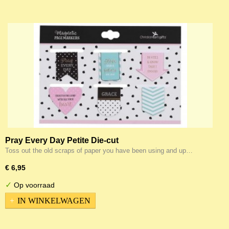
Pray Every Day Petite Die-cut
Toss out the old scraps of paper you have been using and up…
€ 6,95
✓
Op voorraad
IN WINKELWAGEN