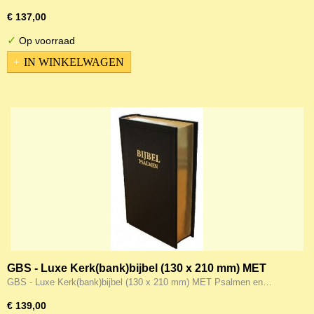
€ 137,00
✓
Op voorraad
IN WINKELWAGEN
GBS - Luxe Kerk(bank)bijbel (130 x 210 mm) MET
Psalmen en Formulieren, goudsnee
GBS - Luxe Kerk(bank)bijbel (130 x 210 mm) MET Psalmen en…
€ 139,00