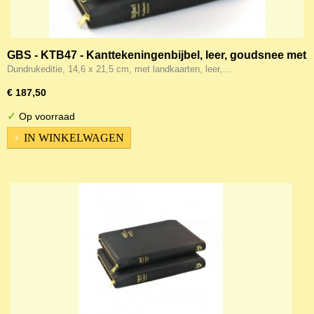
GBS - KTB47 - Kanttekeningenbijbel, leer, goudsnee met
rits
Dundrukeditie, 14,6 x 21,5 cm, met landkaarten, leer,…
€ 187,50
✓
Op voorraad
IN WINKELWAGEN