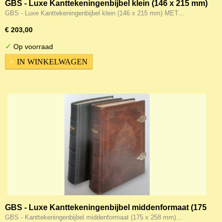
GBS - Luxe Kanttekeningenbijbel klein (146 x 215 mm)
MET Psalmen en Formulieren en landkaarten, goudsnee
GBS - Luxe Kanttekeningenbijbel klein (146 x 215 mm) MET…
€ 203,00
✓
Op voorraad
IN WINKELWAGEN
GBS - Luxe Kanttekeningenbijbel middenformaat (175
x 258 mm) zonder Psalmen en Formulieren, goudsnee
GBS - Kanttekeningenbijbel middenformaat (175 x 258 mm)…