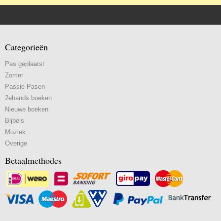
Categorieën
Pas geplaatst
Zomer
Passie Pasen
2ehands boeken
Nieuwe boeken
Bijbels
Muziek
Overige
Betaalmethodes