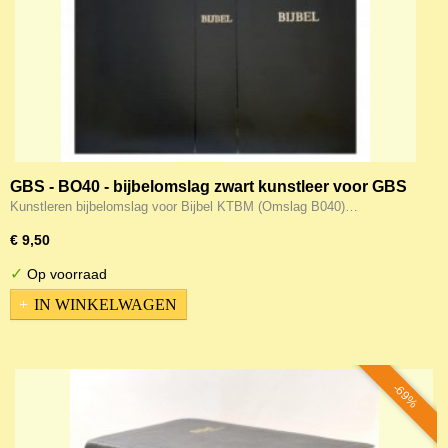
GBS - BO40 - bijbelomslag zwart kunstleer voor GBS
bijbel KTBM
Kunstleren bijbelomslag voor Bijbel KTBM (Omslag B040)…
€ 9,50
✓
Op voorraad
IN WINKELWAGEN
-69%