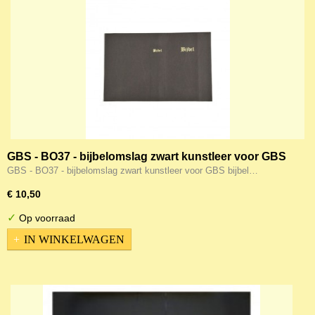
GBS - BO37 - bijbelomslag zwart kunstleer voor GBS
bijbel KTB20B
GBS - BO37 - bijbelomslag zwart kunstleer voor GBS bijbel…
€ 10,50
✓
Op voorraad
IN WINKELWAGEN