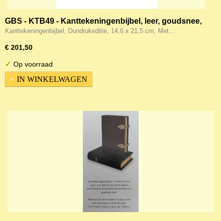
GBS - KTB49 - Kanttekeningenbijbel, leer, goudsnee,
rits, duimgrepen
Kanttekeningenbijbel, Dundrukeditie, 14,6 x 21,5 cm, Met…
€ 201,50
✓
Op voorraad
IN WINKELWAGEN