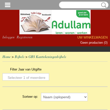
Inloggen
Registreren
UW WINKELWAGEN
Geen producten
(0)
Home
>
Bijbels
>
GBS Kanttekeningenbijbels
Filter Jaar van Uitgifte
Selecteer 1 of meerdere
opties
Sorteer op: