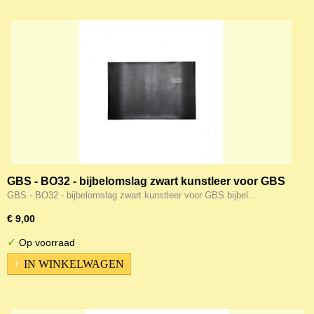
GBS - BO32 - bijbelomslag zwart kunstleer voor GBS
bijbel KTBS
GBS - BO32 - bijbelomslag zwart kunstleer voor GBS bijbel…
€ 9,00
✓
Op voorraad
IN WINKELWAGEN