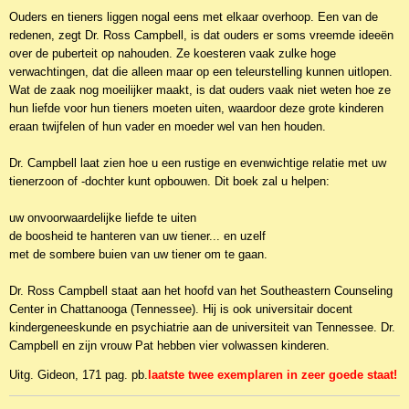
Ouders en tieners liggen nogal eens met elkaar overhoop. Een van de
redenen, zegt Dr. Ross Campbell, is dat ouders er soms vreemde ideeën
over de puberteit op nahouden. Ze koesteren vaak zulke hoge
verwachtingen, dat die alleen maar op een teleurstelling kunnen uitlopen.
Wat de zaak nog moeilijker maakt, is dat ouders vaak niet weten hoe ze
hun liefde voor hun tieners moeten uiten, waardoor deze grote kinderen
eraan twijfelen of hun vader en moeder wel van hen houden.
Dr. Campbell laat zien hoe u een rustige en evenwichtige relatie met uw
tienerzoon of -dochter kunt opbouwen. Dit boek zal u helpen:
uw onvoorwaardelijke liefde te uiten
de boosheid te hanteren van uw tiener... en uzelf
met de sombere buien van uw tiener om te gaan.
Dr. Ross Campbell staat aan het hoofd van het Southeastern Counseling
Center in Chattanooga (Tennessee). Hij is ook universitair docent
kindergeneeskunde en psychiatrie aan de universiteit van Tennessee. Dr.
Campbell en zijn vrouw Pat hebben vier volwassen kinderen.
Uitg. Gideon, 171 pag. pb.
laatste twee exemplaren in zeer goede staat!