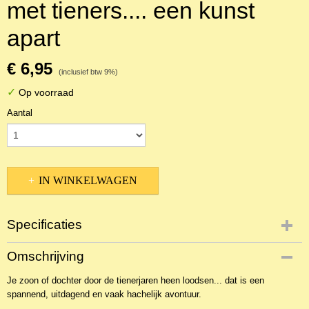
met tieners.... een kunst
apart
€ 6,95
(inclusief btw 9%)
✓
Op voorraad
Aantal
IN WINKELWAGEN
Specificaties
Productcode
Omschrijving
2BKC-23435
Je zoon of dochter door de tienerjaren heen loodsen... dat is een
EAN code
spannend, uitdagend en vaak hachelijk avontuur.
9789060678619