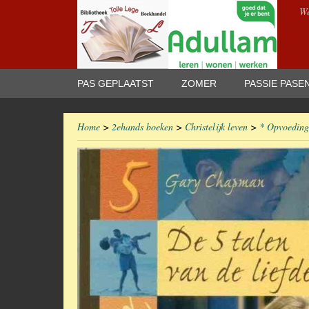
We
PAS GEPLAATST
ZOMER
PASSIE PASE
Home
>
2ehands boeken
>
Christelijk leven
>
* Opvoeding