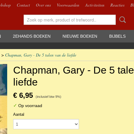
bshop
Contact
Over ons
Voorwaarden
Activiteiten
Reacties
B
N
2EHANDS BOEKEN
NIEUWE BOEKEN
BIJBELS
>
Chapman, Gary - De 5 talen van de liefde
Chapman, Gary - De 5 tal
liefde
€ 6,95
(inclusief btw 9%)
✓
Op voorraad
Aantal