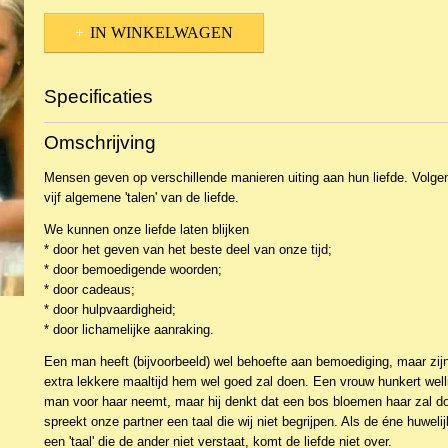
IN WINKELWAGEN
Specificaties
Productcode
2BKC-657
Omschrijving
Mensen geven op verschillende manieren uiting aan hun liefde. Volg
vijf algemene 'talen' van de liefde.
We kunnen onze liefde laten blijken
* door het geven van het beste deel van onze tijd;
* door bemoedigende woorden;
* door cadeaus;
* door hulpvaardigheid;
* door lichamelijke aanraking.
Een man heeft (bijvoorbeeld) wel behoefte aan bemoediging, maar zi
extra lekkere maaltijd hem wel goed zal doen. Een vrouw hunkert wellic
man voor haar neemt, maar hij denkt dat een bos bloemen haar zal d
spreekt onze partner een taal die wij niet begrijpen. Als de éne huwelij
een 'taal' die de ander niet verstaat, komt de liefde niet over.