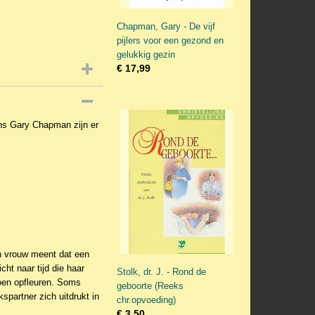
Chapman, Gary - De vijf
pijlers voor een gezond en
gelukkig gezin
€ 17,99
ens Gary Chapman zijn er
jn vrouw meent dat een
ht naar tijd die haar
Stolk, dr. J. - Rond de
oen opfleuren. Soms
geboorte (Reeks
kspartner zich uitdrukt in
chr.opvoeding)
€ 3,50