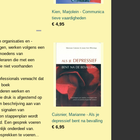
Kien, Marjolein - Communica
tieve vaardigheden
€ 4,95
 organisaties en ­
jgen, werken volgens een
ermoedens van
leraren die met een
de niet voorhanden
fessionals verwacht dat
t boek
nderen werken en
de druk is afgestemd op
n beschrijving aan van
 signalen van
Cuisnier, Marianne - Als je
en stappenplan wordt
depressief bent na bevalling
nd. Een gesprek voeren
€ 6,95
lijk onderdeel van.
sprekken te voeren...