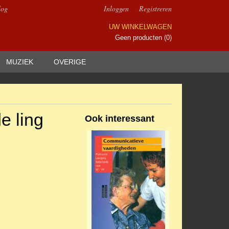
log
Inloggen
Registreren
UW WINKELWAGEN
Geen producten
(0)
MUZIEK
OVERIGE
e ling
Ook interessant