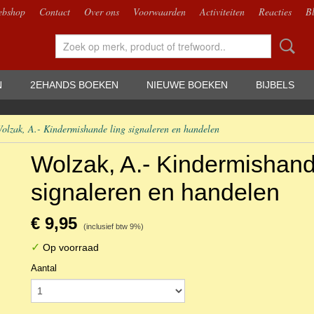
bshop
Contact
Over ons
Voorwaarden
Activiteiten
Reacties
B
N
2EHANDS BOEKEN
NIEUWE BOEKEN
BIJBELS
olzak, A.- Kindermishande ling signaleren en handelen
Wolzak, A.- Kindermishand
signaleren en handelen
€ 9,95
(inclusief btw 9%)
✓
Op voorraad
Aantal