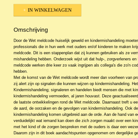
IN WINKELWAGEN
Omschrijving
Door de Wet meldcode huiselijk geweld en kindermishandeling moeten
professionals die in hun werk met ouders en/of kinderen te maken kri
meldcode. Dit is een stappenplan dat zij kunnen gebruiken als ze v
mishandeling hebben. Onderzoek wijst uit dat hulp-, zorgverleners en 
meldcode werken drie keer zo vaak ingrijpen als collega's die zo'n co
hebben.
Met de komst van de Wet meldcode wordt meer dan voorheen van pro
zij alert zijn op signalen die kunnen wijzen op kindermishandeling. He
Kindermishandeling; signaleren en handelen biedt mensen die met ki
kindermishandeling vermoeden, al jaren houvast. Deze geactualiseer
de laatste ontwikkelingen rond de Wet meldcode. Daarnaast treft u ee
de aard, de oorzaken en de gevolgen van kindermishandeling. Ook de
kindermishandeling komen uitgebreid aan de orde. Aan de hand van e
verduidelijkt wat iemand kan doen die zich zorgen maakt over een ki
met het kind of de zorgen bespreken met de ouders is daar een wezen
Daarom zijn in dit boek aandachtspunten opgenomen om dergelijke ge