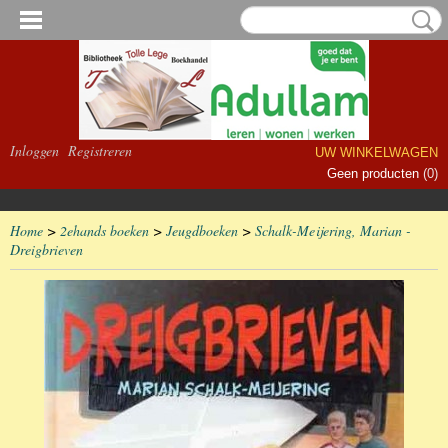
Inloggen
Registreren
UW WINKELWAGEN
Geen producten
(0)
Home
>
2ehands boeken
>
Jeugdboeken
>
Schalk-Meijering, Marian -
Dreigbrieven