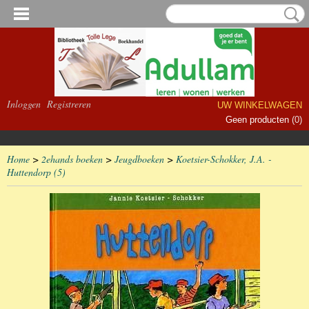
Inloggen
Registreren
UW WINKELWAGEN
Geen producten
(0)
Home
>
2ehands boeken
>
Jeugdboeken
>
Koetsier-Schokker, J.A. -
Huttendorp (5)