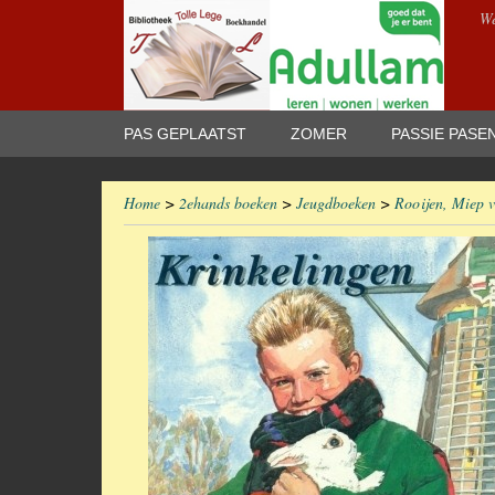
We
PAS GEPLAATST
ZOMER
PASSIE PASE
Home
>
2ehands boeken
>
Jeugdboeken
>
Rooijen, Miep v