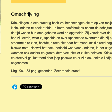
Omschrijving
Krinkelingen is een prachtig boek vol herinneringen die miep van rooij
kleinkinderen te boek stelde. In korte hoofdstukjes neemt de schrijfs
de tijd waarin hun oma geboren werd en opgroeide. Zij vertelt over de kl
hoe zij leerde, waar zij speelde en over spannende avonturen die zij
stoomtrein te zien, hoefde je toen niet naar het museum: die reed no
blauwe tram. Hoewel het boek bedoeld was voor kinderen, is het uitg
waaraan ook ouders en grootouders veel plezier zullen beleven. Krinke
en sfeervol geïllustreerd door jaap paauwe en er zijn ook enkele liedjes
opgenomen.
Uitg. Kok, 83 pag. gebonden. Zeer mooie staat!