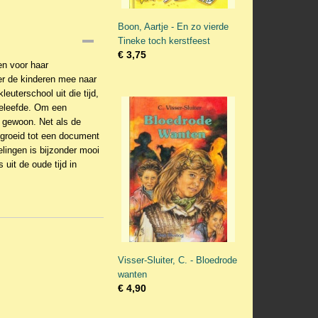
Boon, Aartje - En zo vierde
Tineke toch kerstfeest
€ 3,75
en voor haar
ter de kinderen mee naar
euterschool uit die tijd,
 beleefde. Om een
g gewoon. Net als de
egroeid tot een document
lingen is bijzonder mooi
 uit de oude tijd in
Visser-Sluiter, C. - Bloedrode
wanten
€ 4,90