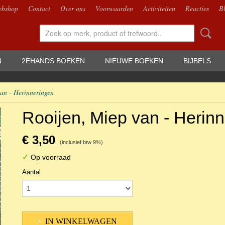
bshop
Contact
Over ons
Voorwaarden
Activiteiten
Reacties
B
N
2EHANDS BOEKEN
NIEUWE BOEKEN
BIJBELS
an - Herinneringen
Rooijen, Miep van - Herin
€ 3,50
(inclusief btw 9%)
✓
Op voorraad
Aantal
IN WINKELWAGEN