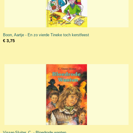
Boon, Aartje - En zo vierde Tineke toch kerstfeest
€ 3,75
Visser-Sluiter, C. - Bloedrode wanten