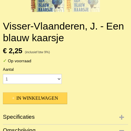
Visser-Vlaanderen, J. - Een
blauw kaarsje
€ 2,25
(inclusief btw 9%)
✓
Op voorraad
Aantal
IN WINKELWAGEN
Specificaties
Productcode
Omschrijving