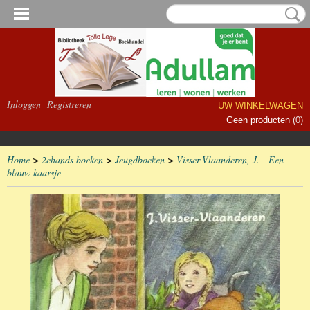
Inloggen
Registreren
UW WINKELWAGEN
Geen producten
(0)
Home
>
2ehands boeken
>
Jeugdboeken
>
Visser-Vlaanderen, J. - Een
blauw kaarsje