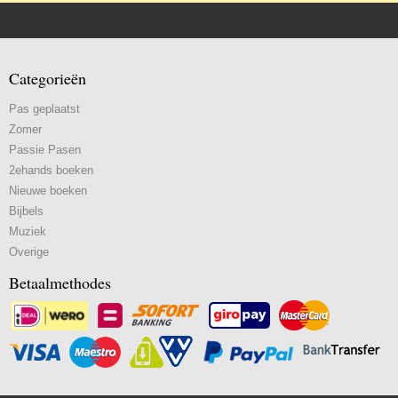
Categorieën
Pas geplaatst
Zomer
Passie Pasen
2ehands boeken
Nieuwe boeken
Bijbels
Muziek
Overige
Betaalmethodes