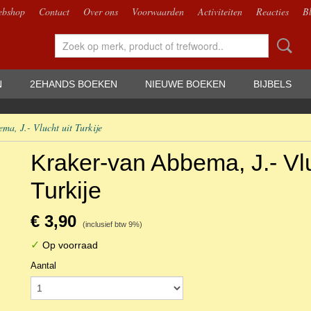
bshop
Contact
Over ons
Voorwaarden
Activiteiten
Reacties
B
N
2EHANDS BOEKEN
NIEUWE BOEKEN
BIJBELS
ma, J.- Vlucht uit Turkije
Kraker-van Abbema, J.- Vlu
Turkije
€ 3,90
(inclusief btw 9%)
✓
Op voorraad
Aantal