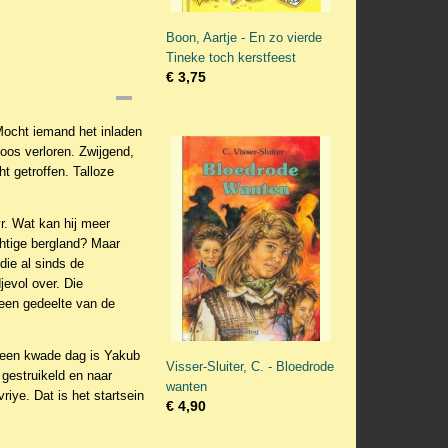
Boon, Aartje - En zo vierde
Tineke toch kerstfeest
€ 3,75
Mocht iemand het inladen
oos verloren. Zwijgend,
ht getroffen. Talloze
yr. Wat kan hij meer
chtige bergland? Maar
die al sinds de
evol over. Die
 een gedeelte van de
p een kwade dag is Yakub
Visser-Sluiter, C. - Bloedrode
 gestruikeld en naar
wanten
iye. Dat is het startsein
€ 4,90