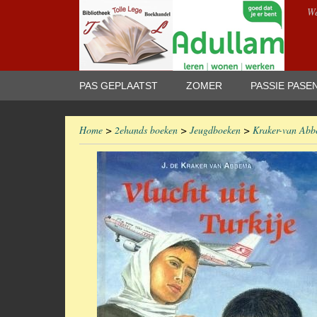
We
PAS GEPLAATST
ZOMER
PASSIE PASE
Home
>
2ehands boeken
>
Jeugdboeken
>
Kraker-van Abbe