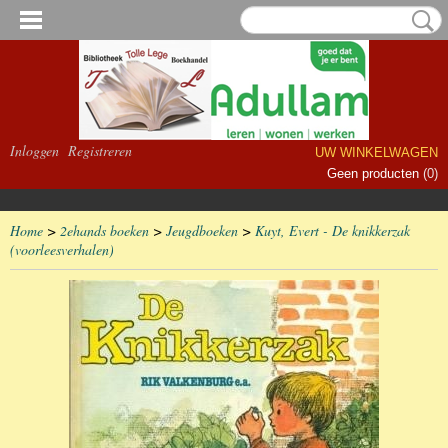
Inloggen
Registreren
UW WINKELWAGEN
Geen producten
(0)
Home
>
2ehands boeken
>
Jeugdboeken
>
Kuyt, Evert - De knikkerzak
(voorleesverhalen)