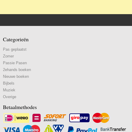
Categorieën
Pas geplaatst
Zomer
Passie Pasen
2ehands boeken
Nieuwe boeken
Bijbels
Muziek
Overige
Betaalmethodes