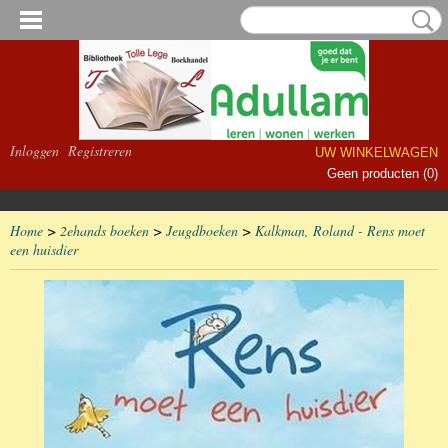
Inloggen
Registreren
UW WINKELWAGEN
Geen producten
(0)
Home
>
2ehands boeken
>
Jeugdboeken
>
Kalkman, Roland - Rens moet
een huisdier