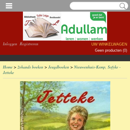
Inloggen
Registreren
UW WINKELWAGEN
Geen producten
(0)
Home
>
2ehands boeken
>
Jeugdboeken
>
Nieuwenhuis-Kemp, Sofyke -
Jetteke