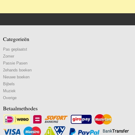
Categorieën
Pas geplaatst
Zomer
Passie Pasen
2ehands boeken
Nieuwe boeken
Bijbels
Muziek
Overige
Betaalmethodes