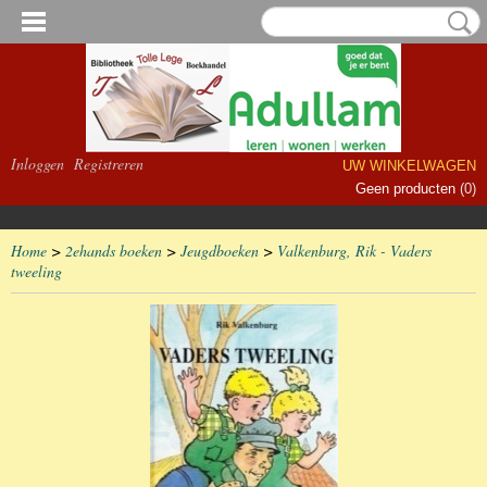
Inloggen
Registreren
UW WINKELWAGEN
Geen producten
(0)
Home
>
2ehands boeken
>
Jeugdboeken
>
Valkenburg, Rik - Vaders
tweeling