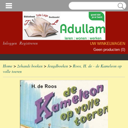
Inloggen
Registreren
UW WINKELWAGEN
Geen producten
(0)
Home
>
2ehands boeken
>
Jeugdboeken
>
Roos, H. de - de Kameleon op
volle toeren