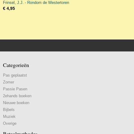
Frinsel, J.J. - Rondom de Westertoren
€ 4,95
Categorieën
Pas geplaatst
Zomer
Passie Pasen
2ehands boeken
Nieuwe boeken
Bijbels
Muziek
Overige
Betaalmethodes