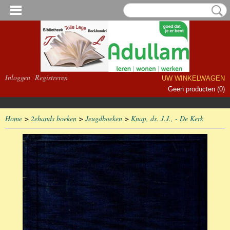
Inloggen
Registreren
UW WINKELWAGEN
Geen producten
(0)
Home
>
2ehands boeken
>
Jeugdboeken
>
Knap, ds. J.J., - De Kerk