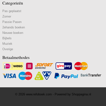
Categorieën
Pas geplaatst
Zomer
Passie Pasen
2ehands boeken
Nieuwe boeken
Bijbels
Muziek
Overige
Betaalmethodes
© 2026 www.refoboek.com - Powered by Shoppagina.nl