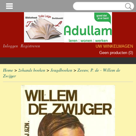
Inloggen
Registreren
UW WINKELWAGEN
Geen producten
(0)
Home
>
2ehands boeken
>
Jeugdboeken
>
Zeeuw, P. de - Willem de
Zwijger