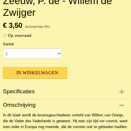
Zeeuw, P. de - Willem de
Zwijger
€ 3,50
(inclusief btw 9%)
✓
Op voorraad
Aantal
IN WINKELWAGEN
Specificaties
Productcode
Omschrijving
2BKJ-2511
In dit boek wordt de levensgeschiedenis verteld van Willem van Oranje,
die de Vader des Vaderlands is geweest. Hij was zijn tijd ver vooruit, want
toen ieder in Europa nog meende, dat de vorsten ook te gebieden hadden