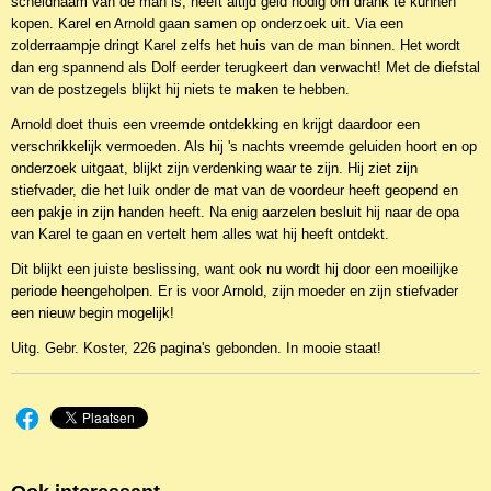
scheldnaam van de man is, heeft altijd geld nodig om drank te kunnen
kopen. Karel en Arnold gaan samen op onderzoek uit. Via een
zolderraampje dringt Karel zelfs het huis van de man binnen. Het wordt
dan erg spannend als Dolf eerder terugkeert dan verwacht! Met de diefstal
van de postzegels blijkt hij niets te maken te hebben.
Arnold doet thuis een vreemde ontdekking en krijgt daardoor een
verschrikkelijk vermoeden. Als hij 's nachts vreemde geluiden hoort en op
onderzoek uitgaat, blijkt zijn verdenking waar te zijn. Hij ziet zijn
stiefvader, die het luik onder de mat van de voordeur heeft geopend en
een pakje in zijn handen heeft. Na enig aarzelen besluit hij naar de opa
van Karel te gaan en vertelt hem alles wat hij heeft ontdekt.
Dit blijkt een juiste beslissing, want ook nu wordt hij door een moeilijke
periode heengeholpen. Er is voor Arnold, zijn moeder en zijn stiefvader
een nieuw begin mogelijk!
Uitg. Gebr. Koster, 226 pagina's gebonden. In mooie staat!