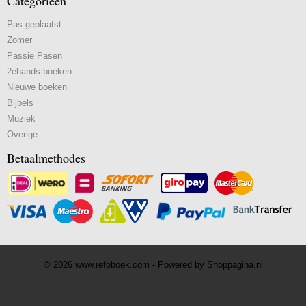
Categorieën
Pas geplaatst
Zomer
Passie Pasen
2ehands boeken
Nieuwe boeken
Bijbels
Muziek
Overige
Betaalmethodes
© 2026 www.refoboek.com - Powered by Shoppagina.nl