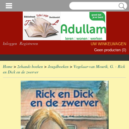
Inloggen
Registreren
UW WINKELWAGEN
Geen producten
(0)
Home
>
2ehands boeken
>
Jeugdboeken
>
Vogelaar-van Mourik, G. - Rick
en Dick en de zwerver