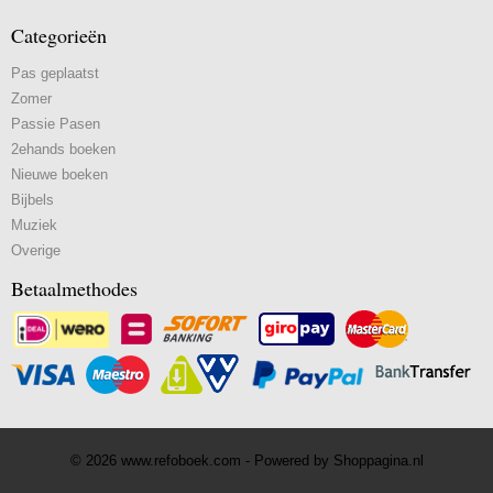
Categorieën
Pas geplaatst
Zomer
Passie Pasen
2ehands boeken
Nieuwe boeken
Bijbels
Muziek
Overige
Betaalmethodes
© 2026 www.refoboek.com - Powered by Shoppagina.nl