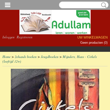
Inloggen
Registreren
UW WINKELWAGEN
Geen producten
(0)
Home
>
2ehands boeken
>
Jeugdboeken
>
Mijnders, Hans - Cirkels
(leeftijd 12+)