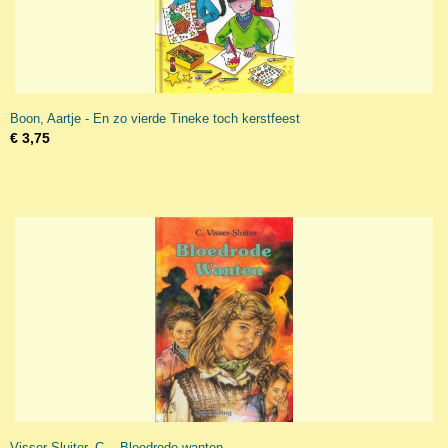
Boon, Aartje - En zo vierde Tineke toch kerstfeest
€ 3,75
Visser-Sluiter, C. - Bloedrode wanten