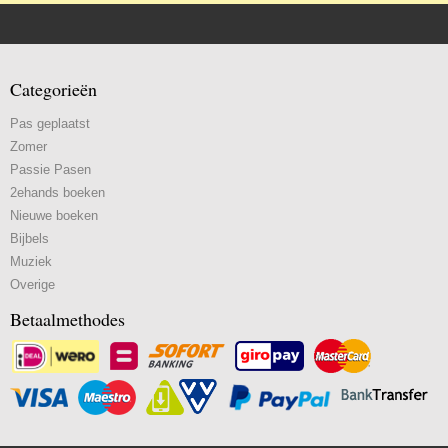
Categorieën
Pas geplaatst
Zomer
Passie Pasen
2ehands boeken
Nieuwe boeken
Bijbels
Muziek
Overige
Betaalmethodes