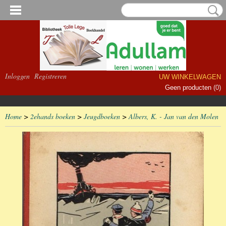
Inloggen
Registreren
UW WINKELWAGEN
Geen producten
(0)
Home
>
2ehands boeken
>
Jeugdboeken
>
Albers, K. - Jan van den Molen