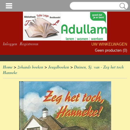
Inloggen
Registreren
UW WINKELWAGEN
Geen producten
(0)
Home
>
2ehands boeken
>
Jeugdboeken
>
Duinen, Sj. van - Zeg het toch
Hanneke