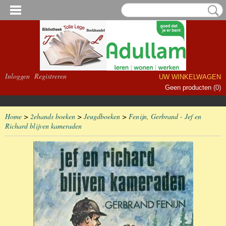
Inloggen
Registreren
UW WINKELWAGEN
Geen producten
(0)
Home
>
2ehands boeken
>
Jeugdboeken
>
Fenijn, Gerbrand - Jef en
Richard blijven kameraden