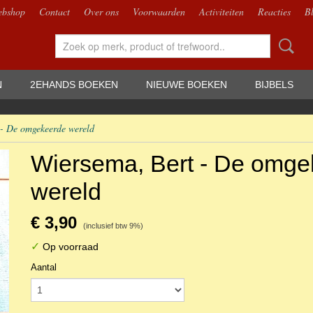
bshop
Contact
Over ons
Voorwaarden
Activiteiten
Reacties
B
N
2EHANDS BOEKEN
NIEUWE BOEKEN
BIJBELS
 - De omgekeerde wereld
Wiersema, Bert - De omge
wereld
€ 3,90
(inclusief btw 9%)
✓
Op voorraad
Aantal