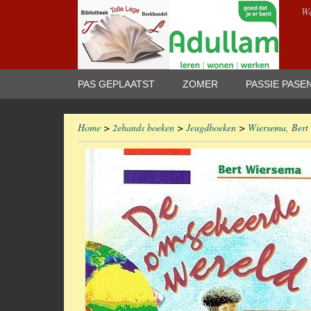
We
PAS GEPLAATST
ZOMER
PASSIE PASE
Home
>
2ehands boeken
>
Jeugdboeken
>
Wiersema, Bert