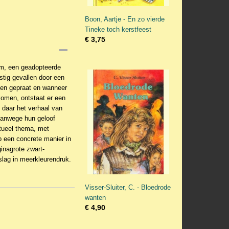
Boon, Aartje - En zo vierde
Tineke toch kerstfeest
€ 3,75
im, een geadopteerde
stig gevallen door een
sten gepraat en wanneer
 komen, ontstaat er een
 daar het verhaal van
 vanwege hun geloof
tueel thema, met
p een concrete manier in
inagrote zwart-
slag in meerkleurendruk.
Visser-Sluiter, C. - Bloedrode
wanten
€ 4,90