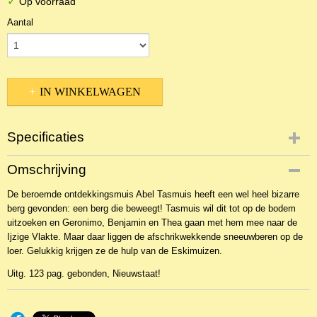
✓
Op voorraad
Aantal
IN WINKELWAGEN
Specificaties
Productcode
Omschrijving
2BKJ-5659
De beroemde ontdekkingsmuis Abel Tasmuis heeft een wel heel bizarre
berg gevonden: een berg die beweegt! Tasmuis wil dit tot op de bodem
uitzoeken en Geronimo, Benjamin en Thea gaan met hem mee naar de
Ijzige Vlakte. Maar daar liggen de afschrikwekkende sneeuwberen op de
loer. Gelukkig krijgen ze de hulp van de Eskimuizen.
Uitg. 123 pag. gebonden, Nieuwstaat!