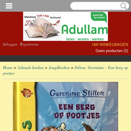
Inloggen
Registreren
UW WINKELWAGEN
Geen producten
(0)
Home
>
2ehands boeken
>
Jeugdboeken
>
Stilton, Geronimo - Een berg op
pootjes