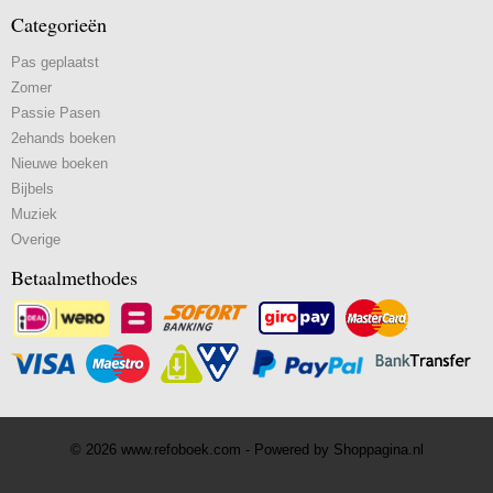
Categorieën
Pas geplaatst
Zomer
Passie Pasen
2ehands boeken
Nieuwe boeken
Bijbels
Muziek
Overige
Betaalmethodes
© 2026 www.refoboek.com - Powered by Shoppagina.nl