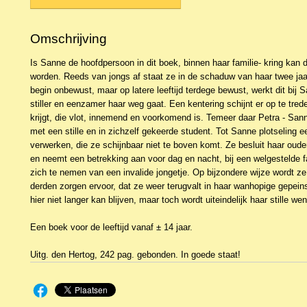
Omschrijving
Is Sanne de hoofdpersoon in dit boek, binnen haar familie- kring kan d
worden. Reeds van jongs af staat ze in de schaduw van haar twee jaa
begin onbewust, maar op latere leeftijd terdege bewust, werkt dit bij 
stiller en eenzamer haar weg gaat. Een kentering schijnt er op te tre
krijgt, die vlot, innemend en voorkomend is. Temeer daar Petra - Sann
met een stille en in zichzelf gekeerde student. Tot Sanne plotseling ee
verwerken, die ze schijnbaar niet te boven komt. Ze besluit haar ouderl
en neemt een betrekking aan voor dag en nacht, bij een welgestelde 
zich te nemen van een invalide jongetje. Op bijzondere wijze wordt z
derden zorgen ervoor, dat ze weer terugvalt in haar wanhopige gepeins
hier niet langer kan blijven, maar toch wordt uiteindelijk haar stille we
Een boek voor de leeftijd vanaf ± 14 jaar.
Uitg. den Hertog, 242 pag. gebonden. In goede staat!