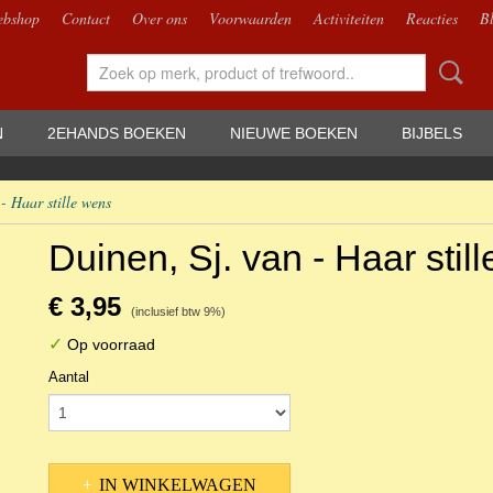
bshop
Contact
Over ons
Voorwaarden
Activiteiten
Reacties
B
N
2EHANDS BOEKEN
NIEUWE BOEKEN
BIJBELS
- Haar stille wens
Duinen, Sj. van - Haar stil
€ 3,95
(inclusief btw 9%)
✓
Op voorraad
Aantal
IN WINKELWAGEN