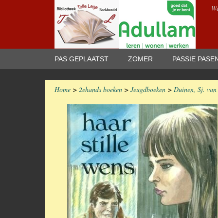
We
PAS GEPLAATST
ZOMER
PASSIE PASE
Home
>
2ehands boeken
>
Jeugdboeken
>
Duinen, Sj. van 