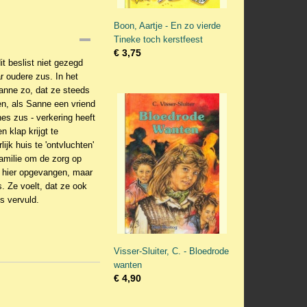
Boon, Aartje - En zo vierde
Tineke toch kerstfeest
€ 3,75
it beslist niet gezegd
r oudere zus. In het
Sanne zo, dat ze steeds
den, als Sanne een vriend
es zus - verkering heeft
n klap krijgt te
ijk huis te 'ontvluchten'
familie om de zorg op
e hier opgevangen, maar
. Ze voelt, dat ze ook
ns vervuld.
Visser-Sluiter, C. - Bloedrode
wanten
€ 4,90