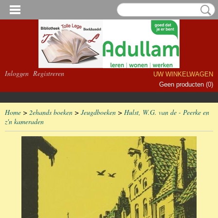
Inloggen
Registreren
UW WINKELWAGEN
Geen producten
(0)
Home
>
2ehands boeken
>
Jeugdboeken
>
Hulst, W.G. van de - Peerke en
z'n kameraden