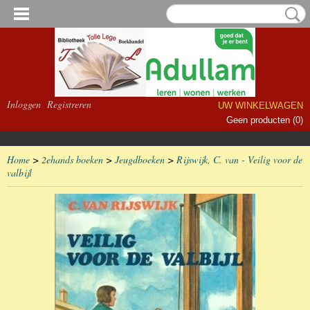
Inloggen
Registreren
UW WINKELWAGEN
Geen producten
(0)
Home
>
2ehands boeken
>
Jeugdboeken
>
Rijswijk, C. van - Veilig voor de
valbijl