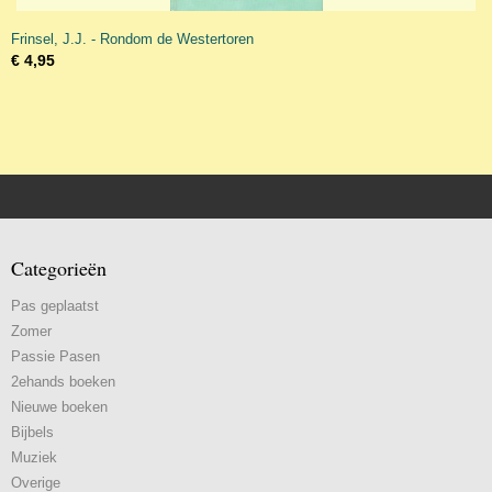
Frinsel, J.J. - Rondom de Westertoren
€ 4,95
Categorieën
Pas geplaatst
Zomer
Passie Pasen
2ehands boeken
Nieuwe boeken
Bijbels
Muziek
Overige