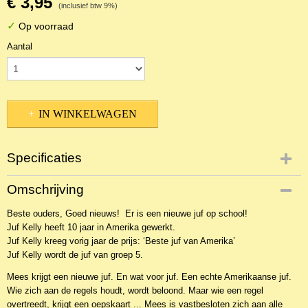
€ 3,95
(inclusief btw 9%)
✓
Op voorraad
Aantal
IN WINKELWAGEN
Specificaties
Productcode
Omschrijving
2BKJ-7377
Beste ouders, Goed nieuws! Er is een nieuwe juf op school!
Juf Kelly heeft 10 jaar in Amerika gewerkt.
Juf Kelly kreeg vorig jaar de prijs: ‘Beste juf van Amerika’
Juf Kelly wordt de juf van groep 5.
Mees krijgt een nieuwe juf. En wat voor juf. Een echte Amerikaanse juf.
Wie zich aan de regels houdt, wordt beloond. Maar wie een regel
overtreedt, krijgt een oepskaart ... Mees is vastbesloten zich aan alle