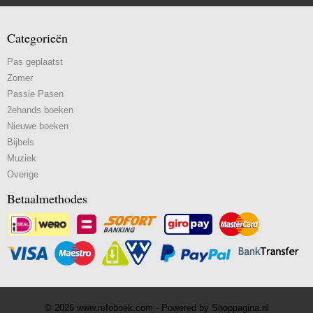
Categorieën
Pas geplaatst
Zomer
Passie Pasen
2ehands boeken
Nieuwe boeken
Bijbels
Muziek
Overige
Betaalmethodes
© 2026 www.refoboek.com - Powered by Shoppagina.nl