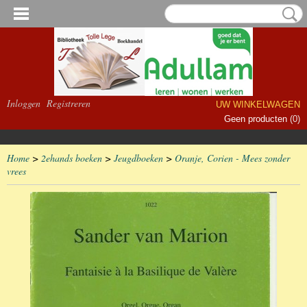
Inloggen
Registreren
UW WINKELWAGEN
Geen producten
(0)
Home
>
2ehands boeken
>
Jeugdboeken
>
Oranje, Corien - Mees zonder
vrees