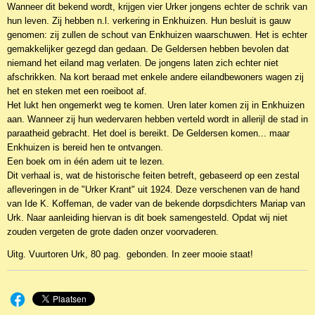
Wanneer dit bekend wordt, krijgen vier Urker jongens echter de schrik van
hun leven. Zij hebben n.l. verkering in Enkhuizen. Hun besluit is gauw
genomen: zij zullen de schout van Enkhuizen waarschuwen. Het is echter
gemakkelijker gezegd dan gedaan. De Geldersen hebben bevolen dat
niemand het eiland mag verlaten. De jongens laten zich echter niet
afschrikken. Na kort beraad met enkele andere eilandbewoners wagen zij
het en steken met een roeiboot af.
Het lukt hen ongemerkt weg te komen. Uren later komen zij in Enkhuizen
aan. Wanneer zij hun wedervaren hebben verteld wordt in allerijl de stad in
paraatheid gebracht. Het doel is bereikt. De Geldersen komen... maar
Enkhuizen is bereid hen te ontvangen.
Een boek om in één adem uit te lezen.
Dit verhaal is, wat de historische feiten betreft, gebaseerd op een zestal
afleveringen in de "Urker Krant" uit 1924. Deze verschenen van de hand
van Ide K. Koffeman, de vader van de bekende dorpsdichters Mariap van
Urk. Naar aanleiding hiervan is dit boek samengesteld. Opdat wij niet
zouden vergeten de grote daden onzer voorvaderen.
Uitg. Vuurtoren Urk, 80 pag. gebonden. In zeer mooie staat!