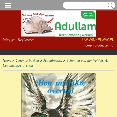
Inloggen
Registreren
UW WINKELWAGEN
Geen producten
(0)
Home
>
2ehands boeken
>
Jeugdboeken
>
Schouten van der Velden, A. -
Een mislukte overval