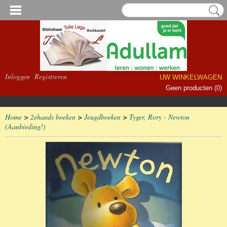
Inloggen
Registreren
UW WINKELWAGEN
Geen producten
(0)
Home
>
2ehands boeken
>
Jeugdboeken
>
Tyger, Rory - Newton
(Aanbieding!)