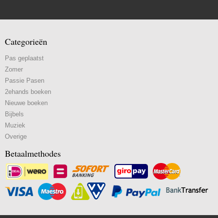
Categorieën
Pas geplaatst
Zomer
Passie Pasen
2ehands boeken
Nieuwe boeken
Bijbels
Muziek
Overige
Betaalmethodes