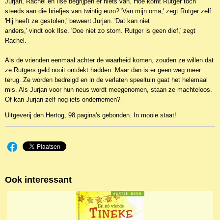
Jurjan, Rachel en Ilse begrijpen er niets van. Hoe komt Rutger toch
steeds aan die briefjes van twintig euro? 'Van mijn oma,' zegt Rutger zelf.
'Hij heeft ze gestolen,' beweert Jurjan. 'Dat kan niet
anders,' vindt ook Ilse. 'Doe niet zo stom. Rutger is geen dief,' zegt
Rachel.
Als de vrienden eenmaal achter de waarheid komen, zouden ze willen dat
ze Rutgers geld nooit ontdekt hadden. Maar dan is er geen weg meer
terug. Ze worden bedreigd en in de verlaten speeltuin gaat het helemaal
mis. Als Jurjan voor hun neus wordt meegenomen, staan ze machteloos.
Of kan Jurjan zelf nog iets ondernemen?
Uitgeverij den Hertog, 98 pagina's gebonden. In mooie staat!
Ook interessant