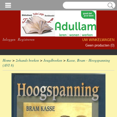
Inloggen
Registreren
UW WINKELWAGEN
Geen producten
(0)
Home
>
2ehands boeken
>
Jeugdboeken
>
Kasse, Bram - Hoogspanning
(AVI 8)